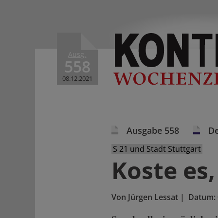
Ausg.
558
08.12.2021
Ausgabe 558
De
S 21 und Stadt Stuttgart
Koste es,
Von
Jürgen Lessat
|
Datum: