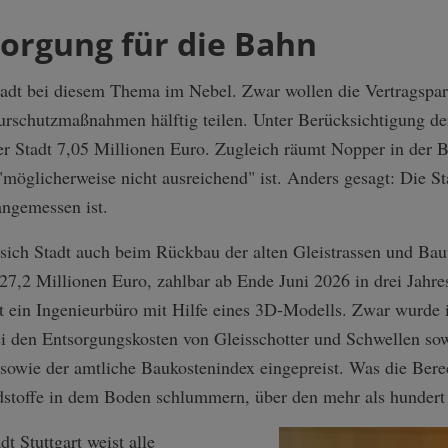
orgung für die Bahn
Stadt bei diesem Thema im Nebel. Zwar wollen die Vertragspar
turschutzmaßnahmen hälftig teilen. Unter Berücksichtigung de
r Stadt 7,05 Millionen Euro. Zugleich räumt Nopper in der B
öglicherweise nicht ausreichend" ist. Anders gesagt: Die St
angemessen ist.
 sich Stadt auch beim Rückbau der alten Gleistrassen und Ba
7,2 Millionen Euro, zahlbar ab Ende Juni 2026 in drei Jahr
dt ein Ingenieurbüro mit Hilfe eines 3D-Modells. Zwar wurde 
ei den Entsorgungskosten von Gleisschotter und Schwellen so
owie der amtliche Baukostenindex eingepreist. Was die Ber
dstoffe in dem Boden schlummern, über den mehr als hundert 
t Stuttgart weist alle