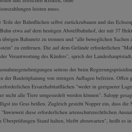
iellen und zeitlichen Risiken, ohne
tionszahlungen leisten muss.
te Teile der Bahnflächen selbst zurückzubauen und das Echse
ie Bahn etwa auf dem heutigen Abstellbahnhof, der mit 37 Hekta
 übrigen Bahnnetz zu trennen und "alle beweglichen Sachen 
tein" zu entfernen. Die auf dem Gelände erforderlichen "M
 der Verantwortung des Käufers", sprich der Landeshauptstadt,
 Ausnahmegenehmigungen seitens der beim Regierungspräsidiu
in der Bauleitplanung von strengen Auflagen befreien. Offen 
 erforderlichen Ersatzhabitatflächen "weder in geeigneter L
er nicht alle Tiere umgesiedelt werden können". Salopp gesa
lligst ins Gras beißen. Zugleich gesteht Nopper ein, dass die 
"Inwieweit diese erforderlichen artenschutzrechtlichen Ausn
en Überprüfungen Stand halten, bleibt abzuwarten", heißt es