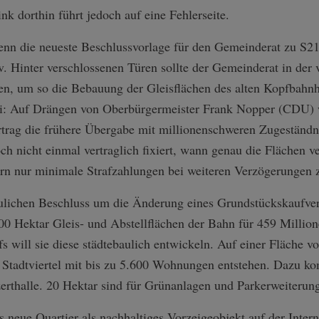
nk dorthin führt jedoch auf eine Fehlerseite.
nn die neueste Beschlussvorlage für den Gemeinderat zu S21 
v. Hinter verschlossenen Türen sollte der Gemeinderat in de
, um so die Bebauung der Gleisflächen des alten Kopfbahnh
ei: Auf Drängen von Oberbürgermeister Frank Nopper (CDU) 
trag die frühere Übergabe mit millionenschweren Zugeständn
ch nicht einmal vertraglich fixiert, wann genau die Flächen ve
rn nur minimale Strafzahlungen bei weiteren Verzögerungen z
aulichen Beschluss um die Änderung eines Grundstückskaufver
100 Hektar Gleis- und Abstellflächen der Bahn für 459 Millio
fs will sie diese städtebaulich entwickeln. Auf einer Fläche v
 Stadtviertel mit bis zu 5.600 Wohnungen entstehen. Dazu ko
rthalle. 20 Hektar sind für Grünanlagen und Parkerweiterung
s neue Quartier als nachhaltiges Vorzeigeobjekt auf der Inte