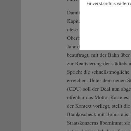
Einverständnis widerr
Damit wäre die Geschichte von
Kapitel aus der Rubrik Pleit
diese Blamage zu verhindern, 
Oberbürgermeister Fritz Kuhn
Jahr die Hausjuristen von der
beauftragt, mit der Bahn übe
zur Realisierung der städteba
Sprich: die schnellstmöglich
erreichen. Unter dem neuen S
(CDU) soll der Deal nun abge
offenbar das Motto: Koste es,
der Kontext vorliegt, stellt di
Blankoscheck mit Bonus aus: 
Staatskonzerns übernimmt sie