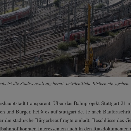
ls ist die Stadtverwaltung bereit, beträchtliche Risiken einzugehen.
eshauptstadt transparent. Über das Bahnprojekt Stuttgart 21 i
n und Bürger, heißt es auf stuttgart.de. Je nach Baufortschri
 der die städtische Bürgerbeauftragte einlädt. Beschlüsse des 
fbahnhof könnten Interessenten auch in den Ratsdokumenten r