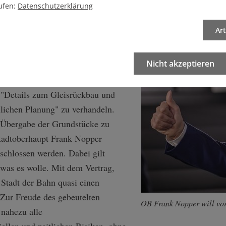
ufen:
Datenschutzerklärung
 Stuttgart 21 um ein weiteres
Ar
en, Pech & Pannen reicher. Um
hatte der damalige
Nicht akzeptieren
 (Grüne) bereits im vergangenen
 Stuttgarter Kanzlei Dolde Mayen
r "Details zum Gleisrückbau und
ulichen Planung" zu verhandeln.
e Übergabe der Grundstücke zu
tadtoberhaupt Frank Nopper
schlossen werden. Dabei gilt
 was es wolle. Mit dem Vertrag,
e Stadt der Bahn quasi einen
Zur Freude des gebeutelten
OB Frank Nopper will vo
 nahezu alle