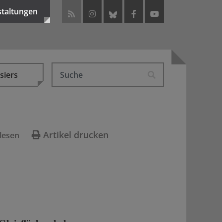
staltungen
siers
Artikel drucken
lesen