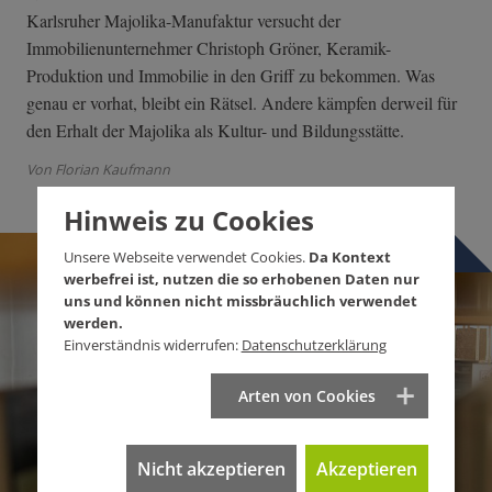
Karlsruher Majolika-Manufaktur versucht der
Immobilienunternehmer Christoph Gröner, Keramik-
Produktion und Immobilie in den Griff zu bekommen. Was
genau er vorhat, bleibt ein Rätsel. Andere kämpfen derweil für
den Erhalt der Majolika als Kultur- und Bildungsstätte.
Von Florian Kaufmann
Hinweis zu Cookies
Unsere Webseite verwendet Cookies.
Da Kontext
werbefrei ist, nutzen die so erhobenen Daten nur
uns und können nicht missbräuchlich verwendet
werden.
Einverständnis widerrufen:
Datenschutzerklärung
Arten von Cookies
Nicht akzeptieren
Akzeptieren