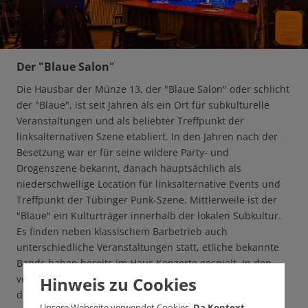
Der "Blaue Salon"
Die Hausbar der Münze 13, der "Blaue Salon" oder schlicht
der "Blaue", ist seit Jahren als ein Ort für subkulturelle
Veranstaltungen und als beliebter Treffpunkt der
linksalternativen Szene etabliert. In den Jahren nach der
Besetzung war er für seine wildere Party- und
Drogenszene bekannt, danach hauptsächlich als
niederschwellige Location für linksalternative Events und
Treffpunkt der Tübinger Punk-Szene. Mittlerweile ist der
"Blaue" ein Kulturträger innerhalb der lokalen Subkultur.
Es finden neben klassischem Barbetrieb auch
unterschiedliche Veranstaltungen statt, etliche bekannte
Bands haben bereits im Haus Konzerte gespielt. In den
vergangenen Jahren kamen vermehrt auch queere Events
Hinweis zu Cookies
dazu.
(red)
Unsere Webseite verwendet Cookies.
Da Kontext