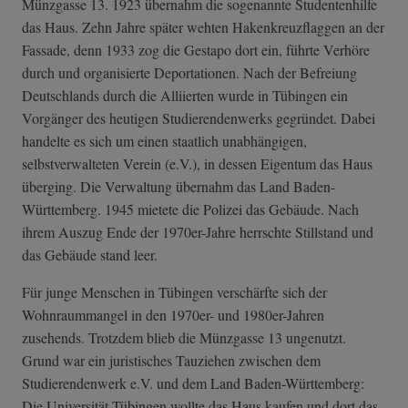
Münzgasse 13. 1923 übernahm die sogenannte Studentenhilfe
das Haus. Zehn Jahre später wehten Hakenkreuzflaggen an der
Fassade, denn 1933 zog die Gestapo dort ein, führte Verhöre
durch und organisierte Deportationen. Nach der Befreiung
Deutschlands durch die Alliierten wurde in Tübingen ein
Vorgänger des heutigen Studierendenwerks gegründet. Dabei
handelte es sich um einen staatlich unabhängigen,
selbstverwalteten Verein (e.V.), in dessen Eigentum das Haus
überging. Die Verwaltung übernahm das Land Baden-
Württemberg. 1945 mietete die Polizei das Gebäude. Nach
ihrem Auszug Ende der 1970er-Jahre herrschte Stillstand und
das Gebäude stand leer.
Für junge Menschen in Tübingen verschärfte sich der
Wohnraummangel in den 1970er- und 1980er-Jahren
zusehends. Trotzdem blieb die Münzgasse 13 ungenutzt.
Grund war ein juristisches Tauziehen zwischen dem
Studierendenwerk e.V. und dem Land Baden-Württemberg:
Die Universität Tübingen wollte das Haus kaufen und dort das