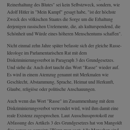
Reinerhaltung des Blutes" sei kein Selbstzweck, sondern, wie
Adolf Hitler in "Mein Kampf" gesagt habe, "ist der höchste
Zweck des völkischen Staates die Sorge um die Erhaltung
derjenigen rassischen Urelemente, die, als kulturspendend, die
Schönheit und Würde eines höheren Menschentums schaffen".
Nicht einmal zehn Jahre später befasste sich der gleiche Rasse-
Ideologe im Parlamentarischen Rat mit dem
Diskriminierungsverbot in Paragraph 3 des Grundgesetzes.
Und siehe da: Auch dort taucht das Wort "Rasse" wieder auf.
Es wird in einem Atemzug genannt mit Merkmalen wie
Geschlecht, Abstammung, Sprache, Heimat und Herkunft,
Glaube, religiöse oder politische Anschauungen.
Auch wenn das Wort "Rasse" im Zusammenhang mit dem
Diskriminierungsverbot verwendet wird, wird ihm damit eine
reale Existenz zugesprochen. Laut Ausschussprotokoll zur
Abfassung des Artikels 3 des Grundgesetzes hat von Mangoldt
dies genau so gemeint: "Wenn man sagt: Alle Menschen sind