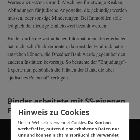
Wertes anzusetzen. Grund: Abschläge für etwaige Risiken,
Abfindungen für jüdische Angestellte, die gekündigt werden
müssen, oder sonstige Minderungen. Bei Immobilien solle
lediglich der niedrige Einheitswert bezahlt werden.
Binder durfte die vertraulichen Informationen, die er erhalten
hat, nicht schriftlich verbreiten, da sonst der Eindruck hätte
entstehen können, die Dresdner Bank werde gegenüber den
anderen Instituten bevorzugt. So besuchte der "Entjudungs"-
Experte nun persönlich die Filialen der Bank, die über
"jüdisches Potenzial" verfügen.
Binder arbeitete mit SS-eigenen
Firmen zusammen
Hinweis zu Cookies
Unsere Webseite verwendet Cookies.
Da Kontext
werbefrei ist, nutzen die so erhobenen Daten nur
uns und können nicht missbräuchlich verwendet