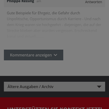
Philippe Ressing
am
Antworten
Gute Beispiele für Ehrgeiz, die Gefahr durch
Unpolitische, Opportunismus durch Karriere - Und nach
dem Krieg waren sie hochgeehrt - diejenigen, die auf der
Strecke blieben aber wurden vergessen. Erschreckend
banal und aktuell........
Kommentare anzeigen
Ältere Ausgaben / Archiv