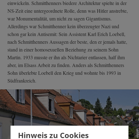
einwickeln. Schmitthenners biedere Architektur spielte in der
NS-Zeit eine untergeordnete Rolle, denn was Hitler anstrebte,
war Monumentalität, um nicht zu sagen Gigantismus.
Allerdings war Schmitthenner kein überzeugter Nazi und
schon gar kein Antisemit: Sein Assistent Karl Erich Loebell,
nach Schmitthenners Aussagen der beste, den er jemals hatte,
stand in einer homosexuellen Beziehung zu seinem Sohn
Martin. 1933 musste er ihn als Nichtarier entlassen, half ihm
aber, im Elsass Arbeit zu finden. Anders als Schmitthenners
Sohn überlebte Loebell den Krieg und wohnte bis 1993 in
Südfrankreich.
Hinweis zu Cookies