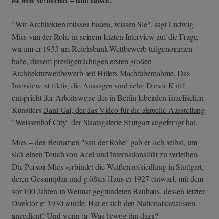
ist weit verbreitet – und falsch.
"Wir Architekten müssen bauen, wissen Sie", sagt Ludwig
Mies van der Rohe in seinem letzten Interview auf die Frage,
warum er 1933 am Reichsbank-Wettbewerb teilgenommen
habe, diesem prestigeträchtigen ersten großen
Architekturwettbewerb seit Hitlers Machtübernahme. Das
Interview ist fiktiv, die Aussagen sind echt: Dieser Kniff
entspricht der Arbeitsweise des in Berlin lebenden israelischen
Künstlers
Dani Gal, der das Video für die aktuelle Ausstellung
"Weissenhof City" der Staatsgalerie Stuttgart angefertigt hat
.
Mies – den Beinamen "van der Rohe" gab er sich selbst, um
sich einen Touch von Adel und Internationalität zu verleihen.
Die Person Mies verbindet die Weißenhofsiedlung in Stuttgart,
deren Gesamtplan und größtes Haus er 1927 entwarf, mit dem
vor 100 Jahren in Weimar gegründeten Bauhaus, dessen letzter
Direktor er 1930 wurde. Hat er sich den Nationalsozialisten
angedient? Und wenn ja: Was bewog ihn dazu?