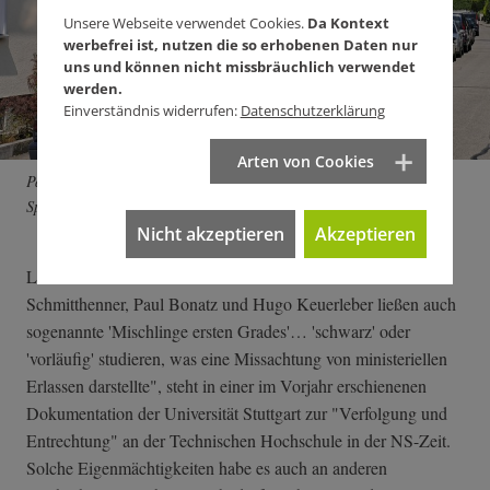
Unsere Webseite verwendet Cookies.
Da Kontext
werbefrei ist, nutzen die so erhobenen Daten nur
uns und können nicht missbräuchlich verwendet
werden.
Einverständnis widerrufen:
Datenschutzerklärung
Arten von Cookies
Paul Schmitthenners Schnödenecksiedlung, 1919 für den Bau- und
Sparverein Sindelfingen erbaut.
Nicht akzeptieren
Akzeptieren
Loebell war kein Einzelfall: "Die Professoren Paul
Schmitthenner, Paul Bonatz und Hugo Keuerleber ließen auch
sogenannte 'Mischlinge ersten Grades'… 'schwarz' oder
'vorläufig' studieren, was eine Missachtung von ministeriellen
Erlassen darstellte", steht in einer im Vorjahr erschienenen
Dokumentation der Universität Stuttgart zur "Verfolgung und
Entrechtung" an der Technischen Hochschule in der NS-Zeit.
Solche Eigenmächtigkeiten habe es auch an anderen