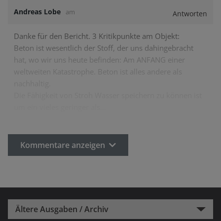
Andreas Lobe
am
Antworten
Danke für den Bericht. 3 Kritikpunkte am Objekt:
Beton ist wesentlich der Stoff, der uns dahingebracht
hat, wo wir uns heute befinden: Am ANFANG einer
weltweiten Katastrophe. Beton ist alles andere als
nachhaltig.
Die Fähigkeit von Stroh Wasser speichern zu können ist
um ein vieles geringer als…
Kommentare anzeigen
Ältere Ausgaben / Archiv