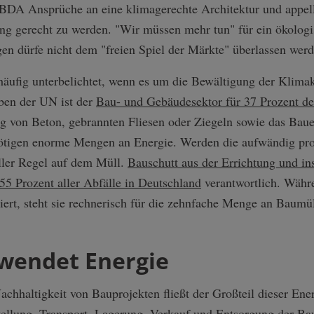
BDA Ansprüche an eine klimagerechte Architektur und appelli
ung gerecht zu werden. "Wir müssen mehr tun" für ein ökolog
en dürfe nicht dem "freien Spiel der Märkte" überlassen werd
 häufig unterbelichtet, wenn es um die Bewältigung der Klimakr
ben der UN ist der
Bau- und Gebäudesektor für 37 Prozent d
ng von Beton, gebrannten Fliesen oder Ziegeln sowie das Bau
gen enorme Mengen an Energie. Werden die aufwändig produ
aller Regel auf dem Müll.
Bauschutt aus der Errichtung und i
55 Prozent aller Abfälle in Deutschland
verantwortlich. Währe
ert, steht sie rechnerisch für die zehnfache Menge an Baumül
hwendet Energie
achhaltigkeit von Bauprojekten fließt der Großteil dieser Ene
ellung, Transport, Lagerung, Verkauf und Entsorgung der Bau