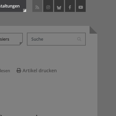
staltungen
siers
Artikel drucken
lesen