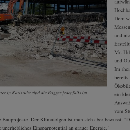
aufwänd
Hochba
Dem wi
Messen 
und nic
Erstell
Mit Hil
und Out
Im rhei
bereits
Ökobil
er in Karlsruhe sind die Bagger jedenfalls im
ein kle
Auswahl
vom St
che Bauprojekte. Der Klimafolgen ist man sich aber bewusst. "
t unerhebliches Einsparpotential an grauer Energie."