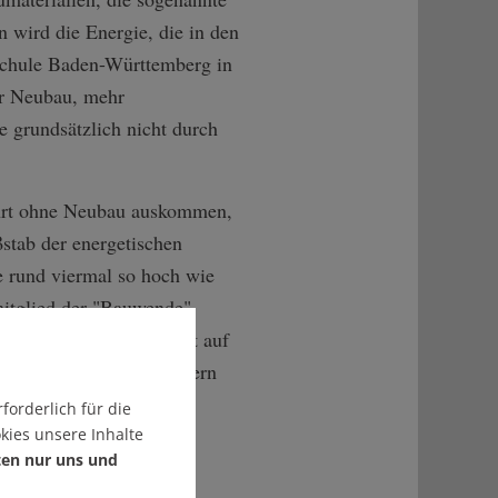
n wird die Energie, die in den
schule Baden-Württemberg in
er Neubau, mehr
e grundsätzlich nicht durch
ehrt ohne Neubau auskommen,
stab der energetischen
 rund viermal so hoch wie
mitglied der "Bauwende".
lich. Mit einem Verzicht auf
schlecht gedämmten Häusern
forderlich für die
kies unsere Inhalte
sfähiges und
ten nur uns und
 mit Stahl und Zement