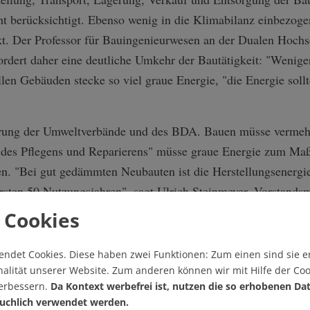
ht berücksichtigt. Ebenso wenig in die Klimabilanz einbezoge
kt. Der Professor für Bauingenieurwesen an der Dualen Hoch
rdert daher eine deutliche Umkehr der Bautätigkeit: "Wenig
len Gebäuden stecke so viel graue Energie, "die Energie sollt
derung der Umweltverbände und des BDA. Bauen müsse verm
ur des Pflegens und Reparierens" müsse graue Energie zum Maß
. "Bei gut gedämmten Neubauten ist die Herstellungsenergie
rsten 50 Nutzungsjahren", sagt Ulrich Steinmeyer, Vorstands
 für die Hälfte der CO2-Emissionen eines Neubaus verantwort
 Cookies
h mit energetischen Verbesserungen dagegen selbst bei den 
 Hälfte der grauen Energie einsparen.
endet Cookies.
Diese haben zwei Funktionen: Zum einen sind sie er
alität unserer Website. Zum anderen können wir mit Hilfe der Coo
sich daher mehrere Verbände und Initiativen für ein zukunft
verbessern.
Da Kontext werbefrei ist, nutzen die so erhobenen Da
mmengeschlossen. Würden weiter aufwändig neue Siedlungen
uchlich verwendet werden.