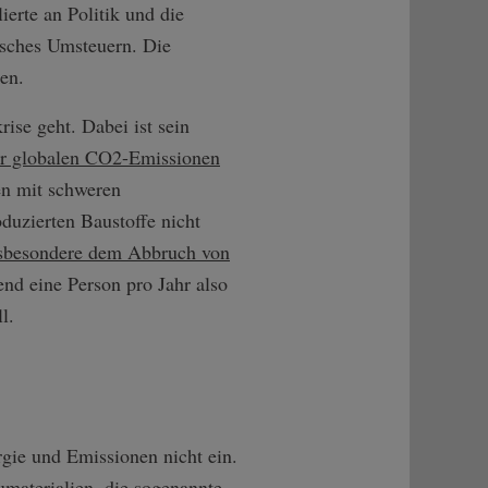
erte an Politik und die
isches Umsteuern. Die
en.
ise geht. Dabei ist sein
er globalen CO2-Emissionen
en mit schweren
zierten Baustoffe nicht
nsbesondere dem Abbruch von
nd eine Person pro Jahr also
l.
rgie und Emissionen nicht ein.
materialien, die sogenannte