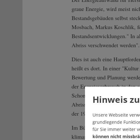
graue Energie, wird meist nic
Bestandsgebäuden selbst stec
Mosbach, Markus Koschlik, fo
Bestandsentwicklungen." In al
Abriss verschwendet werden".
Dies ist auch eine Hauptfor
heißt es dort. In einer "Kult
Bewertung und Planung werden
der Energieverbrauch in den e
Schon heute ist graue Energie
Hinweis zu
Abriss und Neubau ließen sic
der 1950er-Jahre mehr als die
Unsere Webseite verw
grundlegende Funktion
Im Bündnis "Bauwende" haben 
für Sie immer weiter 
klimaschützendes Bauen zusa
können nicht missbrä