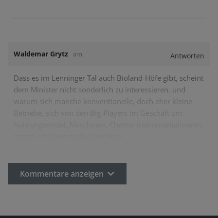
Waldemar Grytz
am
Antworten
Dass es im Lenninger Tal auch Bioland-Höfe gibt, scheint
dem Minister nicht sonderlich zu interessieren. und
warum sich manche konventionelle, doch eher kleine
Betriebe, sich von den Big-Players im Geschäft um
Nahrungsmittel, Maschinen, Chemie instrumentalisieren
lassen, ist kaum nachvollziehbar.
Kommentare anzeigen