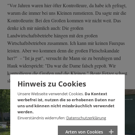
"Vor Jahren waren hier öfter Kontrolleure, da habe ich gefragt,
warum die immer bei uns Kleinen rumstieren. Da sagte mir die
Kontrolleurin: Bei den Großen kommen wir nicht weit. Das
denke ich mir nämlich auch: Die großen
Landwirtschaftsbetriebe hängen mit den großen
Wirtschaftsbetrieben zusammen. Ich kann mir keinen Fauxpas
leisten. Aber wo kommen denn die großen Fleischskandale
her?" - "Ist ja gut", versucht ihr Mann sie zu beruhigen und
Hauk widerspricht: "Da war die Dame falsch gepolt. Wir
kontrollieren die Großen und die Kleinen." Beate Fetzer schaut
skeptisch.
Hinweis zu Cookies
Unsere Webseite verwendet Cookies.
Da Kontext
werbefrei ist, nutzen die so erhobenen Daten nur
uns und können nicht missbräuchlich verwendet
werden.
Einverständnis widerrufen:
Datenschutzerklärung
Arten von Cookies