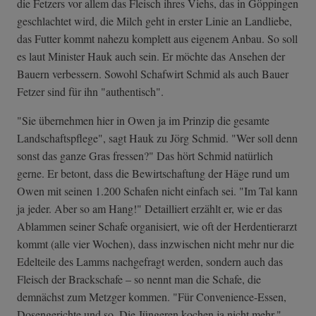
die Fetzers vor allem das Fleisch ihres Viehs, das in Göppingen
geschlachtet wird, die Milch geht in erster Linie an Landliebe,
das Futter kommt nahezu komplett aus eigenem Anbau. So soll
es laut Minister Hauk auch sein. Er möchte das Ansehen der
Bauern verbessern. Sowohl Schafwirt Schmid als auch Bauer
Fetzer sind für ihn "authentisch".
"Sie übernehmen hier in Owen ja im Prinzip die gesamte
Landschaftspflege", sagt Hauk zu Jörg Schmid. "Wer soll denn
sonst das ganze Gras fressen?" Das hört Schmid natürlich
gerne. Er betont, dass die Bewirtschaftung der Häge rund um
Owen mit seinen 1.200 Schafen nicht einfach sei. "Im Tal kann
ja jeder. Aber so am Hang!" Detailliert erzählt er, wie er das
Ablammen seiner Schafe organisiert, wie oft der Herdentierarzt
kommt (alle vier Wochen), dass inzwischen nicht mehr nur die
Edelteile des Lamms nachgefragt werden, sondern auch das
Fleisch der Brackschafe – so nennt man die Schafe, die
demnächst zum Metzger kommen. "Für Convenience-Essen,
Dosengerichte und so. Die Jüngeren kochen ja nicht mehr."