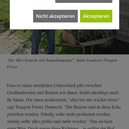
Nicht akzeptieren
Akzeptieren
"Der Mist braucht eine Imagekampagne", findet Landwirt Traugott
Fetzer.
Dass es einen ziemlichen Unterschied gibt zwischen
Großlandwirten und Bauern wie ihnen, findet allerdings auch
ihr Mann. Die einen produzieren, "aber bei uns wächst etwas",
sagt Traugott Fetzer. Dennoch: "Die Bauern sind in diese Ecke
getrieben worden. Ständig sollte mehr produziert werden,
ständig sollte alles größer und mehr werden." Das sei kein
guter Weg. Doch genau diese Richtung – je größer der Hof,