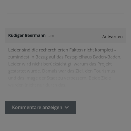
Rüdiger Beermann
am
Antworten
Leider sind die recherchierten Fakten nicht komplett -
zumindest in Bezug auf das Festspielhaus Baden-Baden.
Leider wird nicht berücksichtigt, warum das Projekt
gestartet wurde. Damals war das Ziel, den Tourismus
und das Image der Stadt zu verbessern. Beide Ziele
wurden (nicht nur durch das…
Kommentare anzeigen