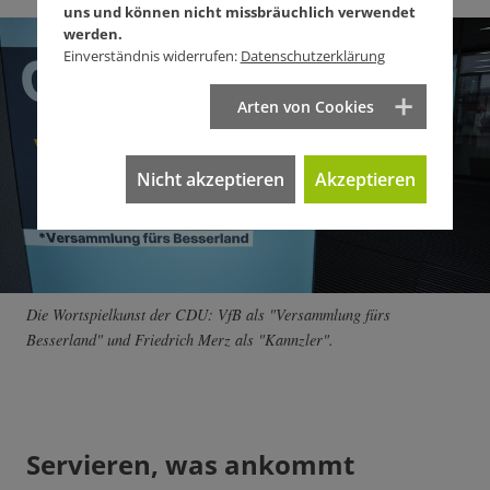
uns und können nicht missbräuchlich verwendet
werden.
Einverständnis widerrufen:
Datenschutzerklärung
Arten von Cookies
Nicht akzeptieren
Akzeptieren
Die Wortspielkunst der CDU: VfB als "Versammlung fürs
Besserland" und Friedrich Merz als "Kannzler".
Servieren, was ankommt