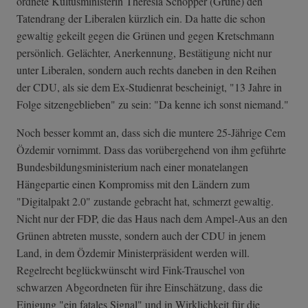
ordnete Kultusministerin Theresia Schopper (Grüne) den
Tatendrang der Liberalen kürzlich ein. Da hatte die schon
gewaltig gekeilt gegen die Grünen und gegen Kretschmann
persönlich. Gelächter, Anerkennung, Bestätigung nicht nur
unter Liberalen, sondern auch rechts daneben in den Reihen
der CDU, als sie dem Ex-Studienrat bescheinigt, "13 Jahre in
Folge sitzengeblieben" zu sein: "Da kenne ich sonst niemand."
Noch besser kommt an, dass sich die muntere 25-Jährige Cem
Özdemir vornimmt. Dass das vorübergehend von ihm geführte
Bundesbildungsministerium nach einer monatelangen
Hängepartie einen Kompromiss mit den Ländern zum
"Digitalpakt 2.0" zustande gebracht hat, schmerzt gewaltig.
Nicht nur der FDP, die das Haus nach dem Ampel-Aus an den
Grünen abtreten musste, sondern auch der CDU in jenem
Land, in dem Özdemir Ministerpräsident werden will.
Regelrecht beglückwünscht wird Fink-Trauschel von
schwarzen Abgeordneten für ihre Einschätzung, dass die
Einigung "ein fatales Signal" und in Wirklichkeit für die