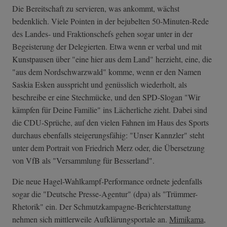
Die Bereitschaft zu servieren, was ankommt, wächst
bedenklich. Viele Pointen in der bejubelten 50-Minuten-Rede
des Landes- und Fraktionschefs gehen sogar unter in der
Begeisterung der Delegierten. Etwa wenn er verbal und mit
Kunstpausen über "eine hier aus dem Land" herzieht, eine, die
"aus dem Nordschwarzwald" komme, wenn er den Namen
Saskia Esken ausspricht und genüsslich wiederholt, als
beschreibe er eine Stechmücke, und den SPD-Slogan "Wir
kämpfen für Deine Familie" ins Lächerliche zieht. Dabei sind
die CDU-Sprüche, auf den vielen Fahnen im Haus des Sports
durchaus ebenfalls steigerungsfähig: "Unser Kannzler" steht
unter dem Portrait von Friedrich Merz oder, die Übersetzung
von VfB als "Versammlung für Besserland".
Die neue Hagel-Wahlkampf-Performance ordnete jedenfalls
sogar die "Deutsche Presse-Agentur" (dpa) als "Trümmer-
Rhetorik" ein. Der
Schmutzkampagne­-Berichterstatt­ung
nehmen sich mittlerweile Aufklärungsportale an.
Mimikama
,