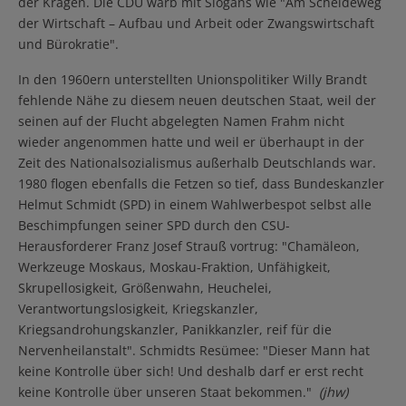
der Kragen. Die CDU warb mit Slogans wie "Am Scheideweg
der Wirtschaft – Aufbau und Arbeit oder Zwangswirtschaft
und Bürokratie".
In den 1960ern unterstellten Unionspolitiker Willy Brandt
fehlende Nähe zu diesem neuen deutschen Staat, weil der
seinen auf der Flucht abgelegten Namen Frahm nicht
wieder angenommen hatte und weil er überhaupt in der
Zeit des Nationalsozialismus außerhalb Deutschlands war.
1980 flogen ebenfalls die Fetzen so tief, dass Bundeskanzler
Helmut Schmidt (SPD) in einem Wahlwerbespot selbst alle
Beschimpfungen seiner SPD durch den CSU-
Herausforderer Franz Josef Strauß vortrug: "Chamäleon,
Werkzeuge Moskaus, Moskau-Fraktion, Unfähigkeit,
Skrupellosigkeit, Größenwahn, Heuchelei,
Verantwortungslosigkeit, Kriegskanzler,
Kriegsandrohungskanzler, Panikkanzler, reif für die
Nervenheilanstalt". Schmidts Resümee: "Dieser Mann hat
keine Kontrolle über sich! Und deshalb darf er erst recht
keine Kontrolle über unseren Staat bekommen."
(jhw)