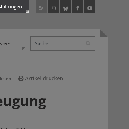
staltungen
siers
Artikel drucken
lesen
zeugung