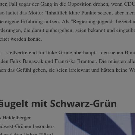
ten Fall sogar der Gang in die Opposition drohen, wenn CD
 lautet das Motto: "Inhaltlich klare Punkte setzen, aber men
e eigene Erfahrung nutzen. Als "Regierungsjugend" bezeichn
derungen, die damit einhergehen, seien bekannt und eingeüb
leitet werden könne.
n – stellvertretend für linke Grüne überhaupt – den neuen Bun
nden Felix Banaszak und Franziska Brantner. Die müssten all
hen das Gefühl geben, sie seien irrelevant und hätten keine 
bäugelt mit Schwarz-Grün
s Heidelberger
üdwest-Grünen besonders
nd und dem linken Flügel