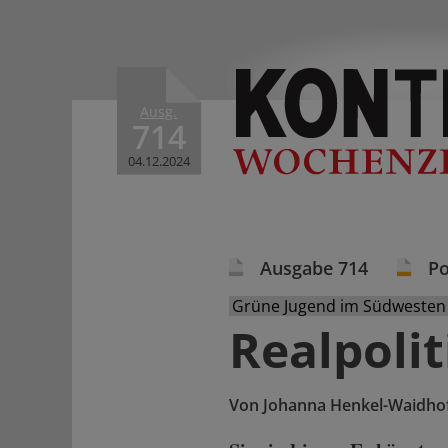
Ausg.
714
04.12.2024
Ausgabe 714
Po
Grüne Jugend im Südwesten
Realpoli
Von
Johanna Henkel-Waidho