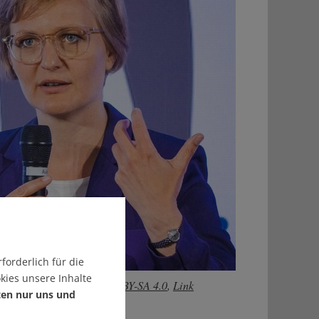
forderlich für die
kies unsere Inhalte
Foto: Florianreichelt,
CC BY-SA 4.0
,
Link
ten nur uns und