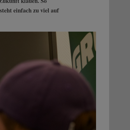
r Zukunft klauen. So
eht einfach zu viel auf