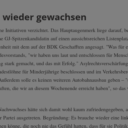
t wieder gewachsen
ne Initiativen verzichtet. Das Hauptaugenmerk liege darauf, 
e GJ-Spitzenkandidatin auf einen aussichtsreichen Listenplat
denheit mit dem auf der BDK Geschafften angesagt. "Was für 
esvorstands, "wir haben uns laut und entschlossen für Mensc
g stark gemacht, und das mit Erfolg." Asylrechtsverschärfunge
ndestlöhne für Minderjährige beschlossen und im Verkehrsber
Außerdem solle es keinen weiteren Autobahnausbau geben – "u
haften, die wir an diesem Wochenende erreicht haben", so da
Nachwuchses hätte sich damit wohl kaum zufriedengegeben, ab
r Partei ausgetreten. Begründung: Es brauche wieder eine lin
n könne, die noch nie das Gefühl hatten, dass für sie Politi