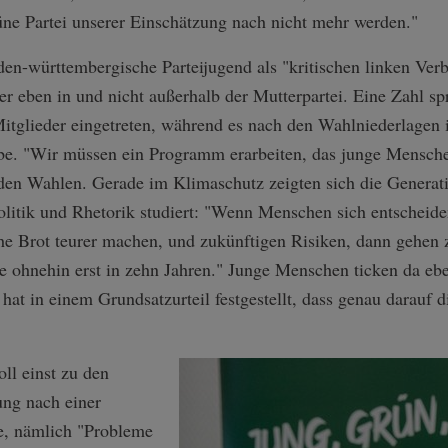
üne Partei unserer Einschätzung nach nicht mehr werden."
den-württembergische Parteijugend als "kritischen linken Ver
 eben in und nicht außerhalb der Mutterpartei. Eine Zahl spr
tglieder eingetreten, während es nach den Wahlniederlagen
be. "Wir müssen ein Programm erarbeiten, das junge Mensche
den Wahlen. Gerade im Klimaschutz zeigten sich die Generati
olitik und Rhetorik studiert: "Wenn Menschen sich entscheid
he Brot teurer machen, und zukünftigen Risiken, dann gehen 
 ohnehin erst in zehn Jahren." Junge Menschen ticken da eben
at in einem Grundsatzurteil festgestellt, dass genau darauf di
ll einst zu den
ung nach einer
e, nämlich "Probleme