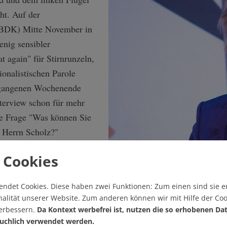
ht. Auf der
(BDK) Mitte November in
enig sensibler
 again" für Stirnrunzeln,
ionalistischen Parole
gangenen Wochenende
nterview schon für mehr
die Frage "Was können Sie
t Herrn Scholz?"
, Freiheit in Europa und
 Cookies
 stehen." Und sie stimmt
e Ukraine besser zu
endet Cookies.
Diese haben zwei Funktionen: Zum einen sind sie er
alität unserer Website. Zum anderen können wir mit Hilfe der Coo
Grünen-Chefin Franziska Brantner. 
verbessern.
Da Kontext werbefrei ist, nutzen die so erhobenen Da
eine Realissima vom
uchlich verwendet werden.