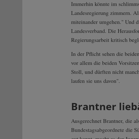
Immerhin könnte im schlimms
Landesregierung zimmern. Also
miteinander umgehen." Und di
Landesverband. Die Herausfor
Regierungsarbeit kritisch beg
In der Pflicht sehen die beide
vor allem die beiden Vorsitze
Stoll, und dürften nicht manc
laufen sie uns davon".
Brantner lie
Ausgerechnet Brantner, die al
Bundestagsabgeordnete die S
gut kennt, macht es der Juge