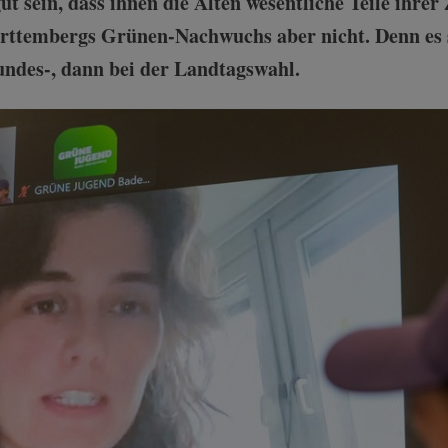
gut sein, dass ihnen die Alten wesentliche Teile ihre
ürttembergs Grünen-Nachwuchs aber nicht. Denn es st
Bundes-, dann bei der Landtagswahl.