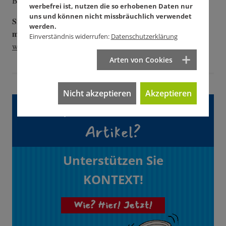
BIC: GENODEM1GLS
werbefrei ist, nutzen die so erhobenen Daten nur
uns und können nicht missbräuchlich verwendet
Sie wollen dauerhaft spenden? Dann unterstützen Sie uns
werden.
mit dem Soli:
Einverständnis widerrufen:
Datenschutzerklärung
www.kontextwochenzeitung.de/soli
Arten von Cookies
Nicht akzeptieren
Akzeptieren
Gefällt Ihnen dieser
Artikel?
Unterstützen Sie
KONTEXT!
Wie? Hier! Jetzt!