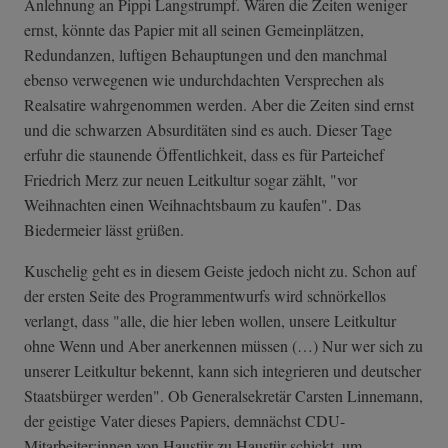
Anlehnung an Pippi Langstrumpf. Wären die Zeiten weniger
ernst, könnte das Papier mit all seinen Gemeinplätzen,
Redundanzen, luftigen Behauptungen und den manchmal
ebenso verwegenen wie undurchdachten Versprechen als
Realsatire wahrgenommen werden. Aber die Zeiten sind ernst
und die schwarzen Absurditäten sind es auch. Dieser Tage
erfuhr die staunende Öffentlichkeit, dass es für Parteichef
Friedrich Merz zur neuen Leitkultur sogar zählt, "vor
Weihnachten einen Weihnachtsbaum zu kaufen". Das
Biedermeier lässt grüßen.
Kuschelig geht es in diesem Geiste jedoch nicht zu. Schon auf
der ersten Seite des Programmentwurfs wird schnörkellos
verlangt, dass "alle, die hier leben wollen, unsere Leitkultur
ohne Wenn und Aber anerkennen müssen (…) Nur wer sich zu
unserer Leitkultur bekennt, kann sich integrieren und deutscher
Staatsbürger werden". Ob Generalsekretär Carsten Linnemann,
der geistige Vater dieses Papiers, demnächst CDU-
Mitarbeiter:innen von Haustür zu Haustür schickt, um