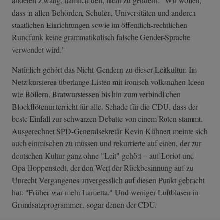
anderen Zwang, nämlich den, nicht zu gendern: "Wir wollen,
dass in allen Behörden, Schulen, Universitäten und anderen
staatlichen Einrichtungen sowie im öffentlich-rechtlichen
Rundfunk keine grammatikalisch falsche Gender-Sprache
verwendet wird."
Natürlich gehört das Nicht-Gendern zu dieser Leitkultur. Im
Netz kursieren überlange Listen mit ironisch volksnahen Ideen
wie Böllern, Bratwurstessen bis hin zum verbindlichen
Blockflötenunterricht für alle. Schade für die CDU, dass der
beste Einfall zur schwarzen Debatte von einem Roten stammt.
Ausgerechnet SPD-Generalsekretär Kevin Kühnert meinte sich
auch einmischen zu müssen und rekurrierte auf einen, der zur
deutschen Kultur ganz ohne "Leit" gehört – auf Loriot und
Opa Hoppenstedt, der den Wert der Rückbesinnung auf zu
Unrecht Vergangenes unvergesslich auf diesen Punkt gebracht
hat: "Früher war mehr Lametta." Und weniger Luftblasen in
Grundsatzprogrammen, sogar denen der CDU.