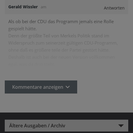
Gerald Wissler
am
Antworten
Als ob bei der CDU das Programm jemals eine Rolle
gespielt hätte.
Denn der größte Teil von Merkels Politik stand im
Widerspruch zum seinerzeit gültigen CDU-Programm,
ohne daß es größere teile der Partei gestört hätte.
Deshalb ist auch bei der neuen Version vollkommen
egal, was da drin steht.
Kommentare anzeigen
Ältere Ausgaben / Archiv