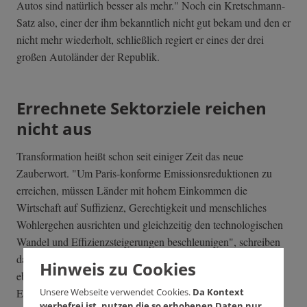
Autos sind natürlich besser als mehr." Noch ein Kretschmann-
Satz also, einer der ihm bekanntlich nicht gut bekam und den er
nicht mehr wiederholt, schließlich regiert er eines der drei
großen Autoländer der Republik.
Errechnete Sektorziele reichen
nicht aus
Transformation heißt schon seit einiger Zeit das neue
Zauberwort. "Um Paris-konforme Emissionsreduktionen zu
erreichen, müssen Länder mit hohem Einkommen die
Wirtschaft auf Suffizienz, Gerechtigkeit und menschliches
Wohlergehen ausrichten und gleichzeitig den technologischen
Wandel und Effizienzsteigerungen beschleunigen", schreiben
dagegen Hickel und Jason. Das Pariser Abkommen enthalte
Hinweis zu Cookies
eben nicht nur Klimaziele und Gerechtigkeitsv­erpflichtungen.
Unsere Webseite verwendet Cookies.
Da Kontext
Eine ehrliche Eindämmung erfordere neben den
werbefrei ist, nutzen die so erhobenen Daten nur