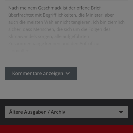
Nach meinem Geschmack ist der offene Brief
überfrachtet mit Begrifflichkeiten, die Minister, aber
auch die meisten Wähler nicht tangieren. Ich bin ziemlich
sicher, dass Menschen, die sich um die Folgen des
Klimawandels sorgen, alle aufgeführten
Zusammenhänge kennen und den Aufruf zur
sinnvollen…
Kommentare anzeigen
Ältere Ausgaben / Archiv