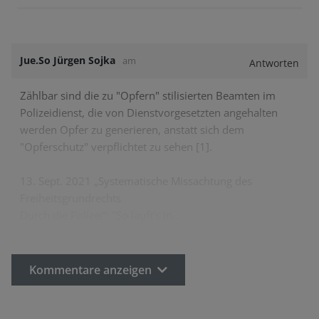
Jue.So Jürgen Sojka
am
Antworten
Zählbar sind die zu "Opfern" stilisierten Beamten im
Polizeidienst, die von Dienstvorgesetzten angehalten
werden Opfer zu generieren, anstatt sich dem
"Opferschutz" verpflichtet zu sehen [1].
13. Sept. 2021 „Systematische Missachtung des
Freiheitsgrundrechts
Durch die Polizei“: "So läuft’s in…
Kommentare anzeigen