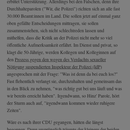
erbittet Unterstützung. Allerdings bei den Falschen, denn ihre
Durchhalteparolen ("Wir, die Polizei") richten sich an alle fast
30.000 Beamt:innen im Land. Die sollen jetzt auf einmal ganz
oben gefällte Entscheidungen mittragen, sie sollen
zusammenstehen, sich nicht schlechtreden lassen und
mithelfen, dass die Kritik an der Polizei nicht mehr so viel
öffentliche Aufmerksamkeit erfährt. Im Dienst und privat, so
klagt die 50-Jährige, werden Kollegen und Kolleginnen auf
den
Prozess gegen den wegen des Verdachts sexueller
Nötigung suspendierten Inspekteur der Polizei (IdP)
angesprochen mit der Frage: "Was ist denn da bei euch los?"
Fast flehentlich verlangt sie, durchzuhalten und gemeinsam das
in den Blick zu nehmen, "was richtig gut bei uns läuft und was
wir bereits erreicht haben". Irgendwann, so Hinz' Parole, hört
der Sturm auch auf, "irgendwann kommen wieder ruhigere
Zeiten".
Wäre es nach ihrer CDU gegangen, hätten die längst
begonnen. Denn ursprünglich träumte der kleinere der beiden