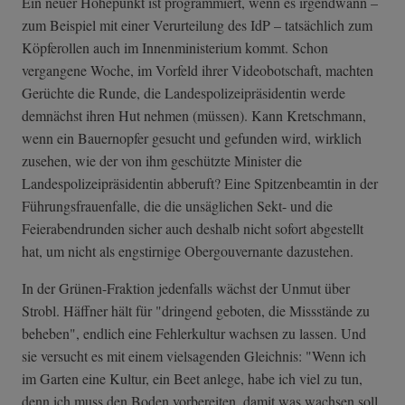
Ein neuer Höhepunkt ist programmiert, wenn es irgendwann –
zum Beispiel mit einer Verurteilung des IdP – tatsächlich zum
Köpferollen auch im Innenministerium kommt. Schon
vergangene Woche, im Vorfeld ihrer Videobotschaft, machten
Gerüchte die Runde, die Landespolizeipräsidentin werde
demnächst ihren Hut nehmen (müssen). Kann Kretschmann,
wenn ein Bauernopfer gesucht und gefunden wird, wirklich
zusehen, wie der von ihm geschützte Minister die
Landespolizeipräsidentin abberuft? Eine Spitzenbeamtin in der
Führungsfrauenfalle, die die unsäglichen Sekt- und die
Feierabendrunden sicher auch deshalb nicht sofort abgestellt
hat, um nicht als engstirnige Obergouvernante dazustehen.
In der Grünen-Fraktion jedenfalls wächst der Unmut über
Strobl. Häffner hält für "dringend geboten, die Missstände zu
beheben", endlich eine Fehlerkultur wachsen zu lassen. Und
sie versucht es mit einem vielsagenden Gleichnis: "Wenn ich
im Garten eine Kultur, ein Beet anlege, habe ich viel zu tun,
denn ich muss den Boden vorbereiten, damit was wachsen soll,