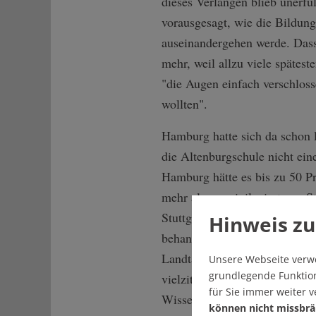
dieses Verlangen blieb unerfü
vorausgesagt, wie die Bildung
auseinandergehen werde. Dass 
mehr, weil allzu viele spätest
"die Augen einfach verschlos
wollten".
Hamburg hatte sich da schon 
die Altenburgschule nicht ein
Hamburg hätte es bis zu 50 P
mehr als an privilegierteren 
Stuttgart wäre das vergleichb
Hinweis zu
behandeln war eines der größ
Landtagswahl 2021 in Baden-
Unsere Webseite verw
grundlegende Funktion
vielzitierten Sondierungspapie
für Sie immer weiter 
Wissenschaftler:innen-Deutsch
können nicht missbrä