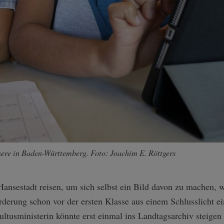
isere in Baden-Württemberg. Foto: Joachim E. Röttgers
Hansestadt reisen, um sich selbst ein Bild davon zu machen, 
rderung schon vor der ersten Klasse aus einem Schlusslicht e
usministerin könnte erst einmal ins Landtagsarchiv steigen 