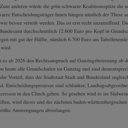
 Zum anderen würde die grün-schwarze Koalitionsspitze die n
arze Entscheidungsträger:Innen hängen nämlich der These an
ie besser verteilt werden. Das ist erst recht unzutreffend. D
 Bundesamt durchschnittlich 12.600 Euro pro Kopf in Grundsc
gen mit gut der Hälfte, nämlich 6.700 Euro am Tabellenende
 wird.
 es ab 2026 den Rechtsanspruch auf Ganztagsbetreuung ab de
hon heute alle Grundschulen im Ganztag und sind dementsprec
der Vorteil, dass der Stadtstaat Stadt und Bundesland zugleich
and. Entscheidungsprozesse sind schlanker, Landtagsabgeord
teressen in den Clinch gehen. So gesehen wird es im Südwesten
üllen, wird dieser und der nächsten baden-württembergischen
rößte Anstrengungen abverlangen.