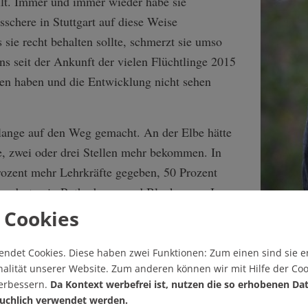
llt. Immer und immer wieder habe sie
sschere in Stuttgart auf diese Weise
sie recht behalten sollte, schmerzt sie umso
ens seit der Ankunft der vielen Flüchtlinge 2015
sen haben und die Entwicklung nicht sehen
lange auf den Weg gemacht. An der Elbe hätte
e, zwei oder drei Stellen mehr bekommen. In
rozent mehr Lehrkräfte gegeben, 50 Prozent
Standorten in Rotherbaum und Blankenese. In
ar mit dem Killesberg. Ungleiches ungleich zu
 Cookies
ten Versprechen von Grün-Schwarz nach der
Württemberg. Festgeschrieben schon im
endet Cookies.
Diese haben zwei Funktionen: Zum einen sind sie er
alität unserer Website. Zum anderen können wir mit Hilfe der Coo
r der späteren Koalitionspartner ist, wie es im
verbessern.
Da Kontext werbefrei ist, nutzen die so erhobenen Da
 heißt, die sozialindexbasierte
uchlich verwendet werden.
Weiß, was 