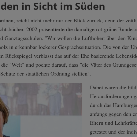
eden in Sicht im Süden
nen, reicht nicht mehr nur der Blick zurück, denn der zeitl
ichtsbücher. 2002 präsentierte die damalige rot-grüne Bundesr
d Ganztagsschulen. "Wir wollen die Lufthoheit über den Kinde
olz in erkennbar lockerer Gesprächssituation. Die von der U
m Rückspiegel verblasst das auf der Ehe basierende Lebenside
die "Welt" und pochte darauf, dass "die Väter des Grundgeset
Schutz der staatlichen Ordnung stellten".
Dabei waren die bild
Herausforderungen ga
durch das Hamburger
anfangs gegen den e
Eltern und Lehrkräft
getestet und der indi