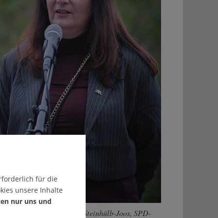
forderlich für die
kies unsere Inhalte
ten nur uns und
Schulen brauchen: Katrin Steinhülb-Joos, SPD-