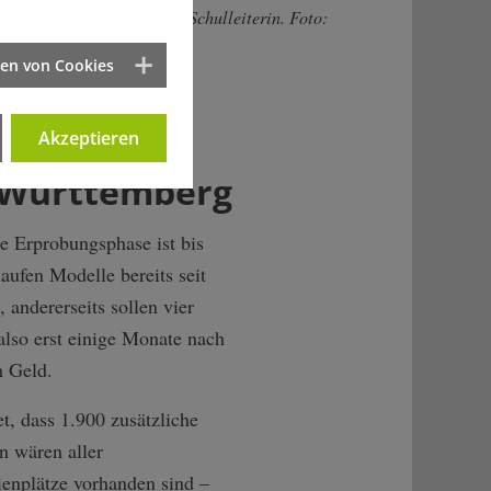
geordnete und ehemalige Schulleiterin. Foto:
 Röttgers
ten von Cookies
Akzeptieren
n-Württemberg
e Erprobungsphase ist bis
aufen Modelle bereits seit
andererseits sollen vier
lso erst einige Monate nach
m Geld.
, dass 1.900 zusätzliche
n wären aller
dienplätze vorhanden sind –