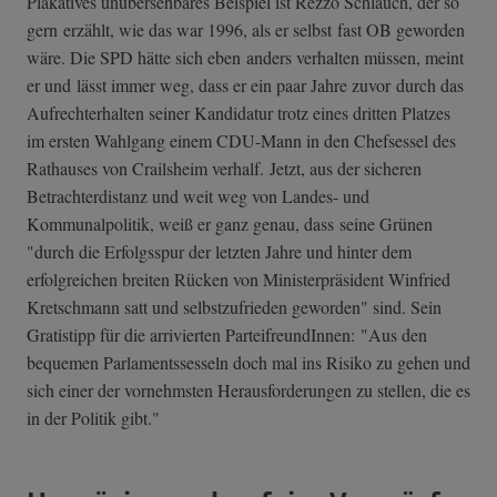
Plakatives unübersehbares Beispiel ist Rezzo Schlauch, der so
gern erzählt, wie das war 1996, als er selbst fast OB geworden
wäre. Die SPD hätte sich eben anders verhalten müssen, meint
er und lässt immer weg, dass er ein paar Jahre zuvor durch das
Aufrechterhalten seiner Kandidatur trotz eines dritten Platzes
im ersten Wahlgang einem CDU-Mann in den Chefsessel des
Rathauses von Crailsheim verhalf. Jetzt, aus der sicheren
Betrachterdistanz und weit weg von Landes- und
Kommunalpolitik, weiß er ganz genau, dass seine Grünen
"durch die Erfolgsspur der letzten Jahre und hinter dem
erfolgreichen breiten Rücken von Ministerpräsident Winfried
Kretschmann satt und selbstzufrieden geworden" sind. Sein
Gratistipp für die arrivierten ParteifreundInnen: "Aus den
bequemen Parlamentssesseln doch mal ins Risiko zu gehen und
sich einer der vornehmsten Herausforderungen zu stellen, die es
in der Politik gibt."