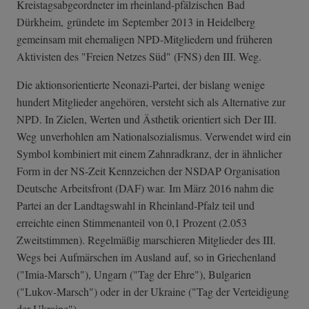
Kreistagsabgeordneter im rheinland-pfälzischen Bad
Dürkheim, gründete im September 2013 in Heidelberg
gemeinsam mit ehemaligen NPD-Mitgliedern und früheren
Aktivisten des "Freien Netzes Süd" (FNS) den III. Weg.
Die aktionsorientierte Neonazi-Partei, der bislang wenige
hundert Mitglieder angehören, versteht sich als Alternative zur
NPD. In Zielen, Werten und Ästhetik orientiert sich Der III.
Weg unverhohlen am Nationalsozialismus. Verwendet wird ein
Symbol kombiniert mit einem Zahnradkranz, der in ähnlicher
Form in der NS-Zeit Kennzeichen der NSDAP Organisation
Deutsche Arbeitsfront (DAF) war. Im März 2016 nahm die
Partei an der Landtagswahl in Rheinland-Pfalz teil und
erreichte einen Stimmenanteil von 0,1 Prozent (2.053
Zweitstimmen). Regelmäßig marschieren Mitglieder des III.
Wegs bei Aufmärschen im Ausland auf, so in Griechenland
("Imia-Marsch"), Ungarn ("Tag der Ehre"), Bulgarien
("Lukov-Marsch") oder in der Ukraine ("Tag der Verteidigung
der Ukraine").