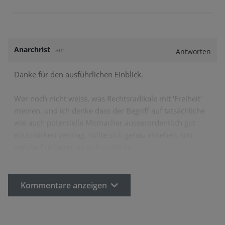
Anarchrist
am
Antworten
Danke für den ausführlichen Einblick.
Wer noch nicht weiss, was Rechtsradikale mit 'Freiheit'
meinen, und ich denke dass der Begriff auf tatsächliche
wie auch potentielle Mitmacher ausserordentlich gut
einzuwirken vermag, sollte sich genau ansehen, um
welche Freiheiten es sich wirklich…
Kommentare anzeigen