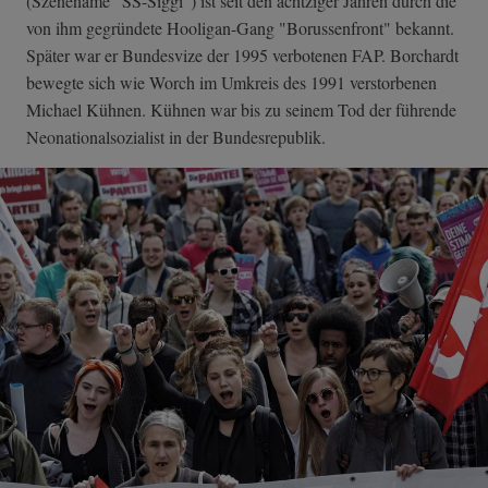
(Szenename "SS-Siggi") ist seit den achtziger Jahren durch die
von ihm gegründete Hooligan-Gang "Borussenfront" bekannt.
Später war er Bundesvize der 1995 verbotenen FAP. Borchardt
bewegte sich wie Worch im Umkreis des 1991 verstorbenen
Michael Kühnen. Kühnen war bis zu seinem Tod der führende
Neonationalsozialist in der Bundesrepublik.