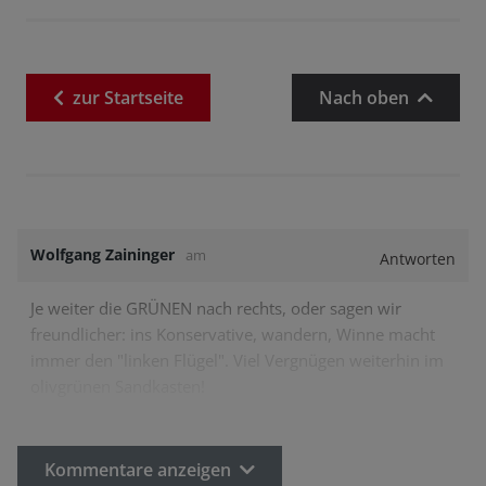
zur
Startseite
Nach oben
Wolfgang Zaininger
am
Antworten
Je weiter die GRÜNEN nach rechts, oder sagen wir
freundlicher: ins Konservative, wandern, Winne macht
immer den "linken Flügel". Viel Vergnügen weiterhin im
olivgrünen Sandkasten!
Kommentare anzeigen