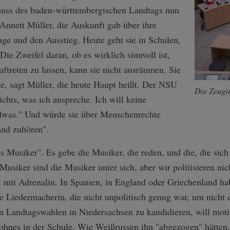
uss des baden-württembergischen Landtags nun
 Annett Müller, die Auskunft gab über ihre
ge und den Ausstieg. Heute geht sie in Schulen,
ie Zweifel daran, ob es wirklich sinnvoll ist,
uftreten zu lassen, kann sie nicht ausräumen. Sie
te, sagt Müller, die heute Haupt heißt. Der NSU
Die Zeugin
chts, was ich anspreche. Ich will keine
ndwas." Und würde sie über Menschenrechte
and zuhören".
ls Musiker". Es gebe die Musiker, die reden, und die, die sich
 Musiker sind die Musiker unter sich, aber wir politisieren ni
 mit Adrenalin. In Spanien, in England oder Griechenland habe
e Liedermacherin, die nicht unpolitisch genug war, um nicht 
en Landtagswahlen in Niedersachsen zu kandidieren, will moti
ohnes in der Schule. Wie Weißrussen ihn "abgezogen" hätten.