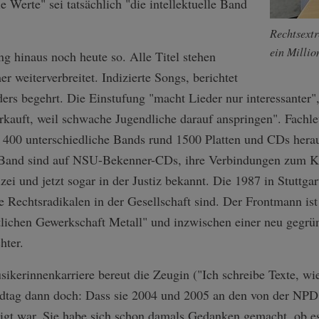
 Werte" sei tatsächlich "die intellektuelle Band
Rechtsext
ein Millio
ng hinaus noch heute so. Alle Titel stehen
 weiterverbreitet. Indizierte Songs, berichtet
ers begehrt. Die Einstufung "macht Lieder nur interessanter"
rkauft, weil schwache Jugendliche darauf anspringen". Fachle
 400 unterschiedliche Bands rund 1500 Platten und CDs herau
r Band sind auf NSU-Bekenner-CDs, ihre Verbindungen zum K
zei und jetzt sogar in der Justiz bekannt. Die 1987 in Stuttga
 Rechtsradikalen in der Gesellschaft sind. Der Frontmann ist J
istlichen Gewerkschaft Metall" und inzwischen einer neu gegrü
hter.
sikerinnenkarriere bereut die Zeugin ("Ich schreibe Texte, wie
ndtag dann doch: Dass sie 2004 und 2005 an den von der NP
ligt war. Sie habe sich schon damals Gedanken gemacht, ob es 