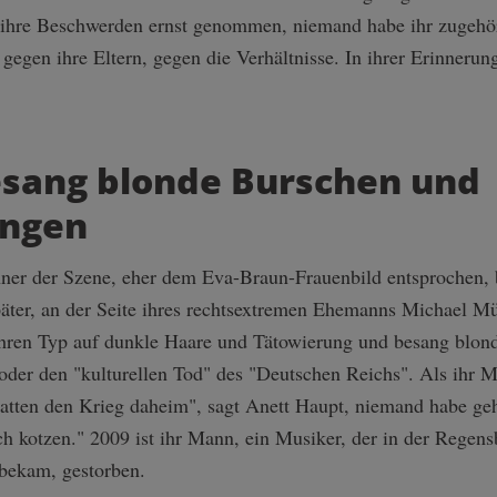
hre Beschwerden ernst genommen, niemand habe ihr zugehört
 gegen ihre Eltern, gegen die Verhältnisse. In ihrer Erinnerun
esang blonde Burschen und
ngen
nner der Szene, eher dem Eva-Braun-Frauenbild entsprochen, 
äter, an der Seite ihres rechtsextremen Ehemanns Michael Mü
e ihren Typ auf dunkle Haare und Tätowierung und besang blo
der den "kulturellen Tod" des "Deutschen Reichs". Als ihr M
hatten den Krieg daheim", sagt Anett Haupt, niemand habe ge
h kotzen." 2009 ist ihr Mann, ein Musiker, der in der Regen
 bekam, gestorben.