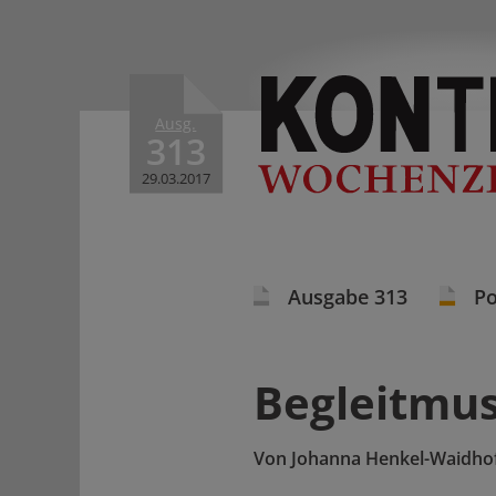
Ausg.
313
29.03.2017
Ausgabe 313
Po
Begleitmus
Von
Johanna Henkel-Waidho