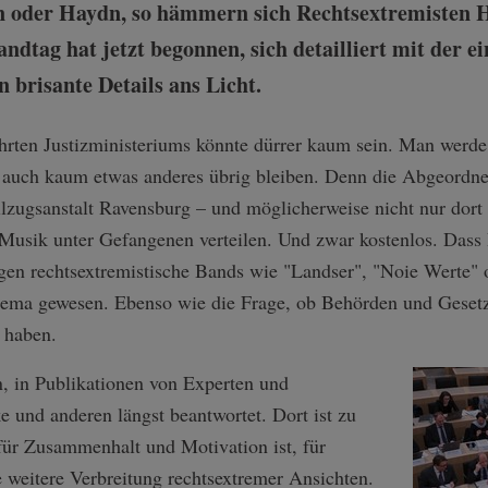
 oder Haydn, so hämmern sich Rechtsextremisten H
dtag hat jetzt begonnen, sich detailliert mit der e
 brisante Details ans Licht.
rten Justizministeriums könnte dürrer kaum sein. Man werde
rd auch kaum etwas anderes übrig bleiben. Denn die Abgeordne
llzugsanstalt Ravensburg – und möglicherweise nicht nur dort
 Musik unter Gefangenen verteilen. Und zwar kostenlos. Dass P
ingen rechtsextremistische Bands wie "Landser", "Noie Werte"
ema gewesen. Ebenso wie die Frage, ob Behörden und Gesetzg
 haben.
en, in Publikationen von Experten und
 und anderen längst beantwortet. Dort ist zu
für Zusammenhalt und Motivation ist, für
 weitere Verbreitung rechtsextremer Ansichten.