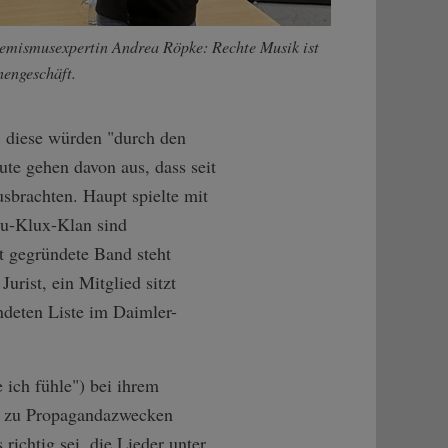
remismusexpertin Andrea Röpke: Rechte Musik ist
nengeschäft.
, diese würden "durch den
ute gehen davon aus, dass seit
sbrachten. Haupt spielte mit
u-Klux-Klan sind
rt gegründete Band steht
urist, ein Mitglied sitzt
ndeten Liste im Daimler-
 ich fühle") bei ihrem
D zu Propagandazwecken
richtig sei, die Lieder unter