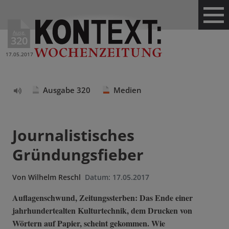
Ausg.
320
17.05.2017
Ausgabe 320
Medien
Text
vorlesen
Journalistisches
Gründungsfieber
Von
Wilhelm Reschl
Datum:
17.05.2017
Auflagenschwund, Zeitungssterben: Das Ende einer
jahrhundertealten Kulturtechnik, dem Drucken von
Wörtern auf Papier, scheint gekommen. Wie