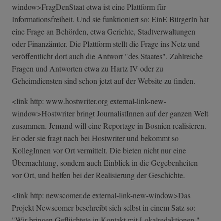
window>FragD­enStaat etwa ist eine Plattform für
Informationsfreiheit. Und sie funktioniert so: EinE BürgerIn hat
eine Frage an Behörden, etwa Gerichte, Stadtverwaltungen
oder Finanzämter. Die Plattform stellt die Frage ins Netz und
veröffentlicht dort auch die Antwort "des Staates". Zahlreiche
Fragen und Antworten etwa zu Hartz IV oder zu
Geheimdiensten sind schon jetzt auf der Website zu finden.
<link http: www.hostwriter.org external-link-n­ew-
window>Hostw­riter bringt JournalistInnen auf der ganzen Welt
zusammen. Jemand will eine Reportage in Bosnien realisieren.
Er oder sie fragt nach bei Hostwriter und bekommt so
KollegInnen vor Ort vermittelt. Die bieten nicht nur eine
Übernachtung, sondern auch Einblick in die Gegebenheiten
vor Ort, und helfen bei der Realisierung der Geschichte.
<link http: newscomer.de external-link-new-window>Das
Projekt Newscomer beschreibt sich selbst in einem Satz so:
"Wir bringen Geflüchtete in Kontakt mit Lokalredaktionen."