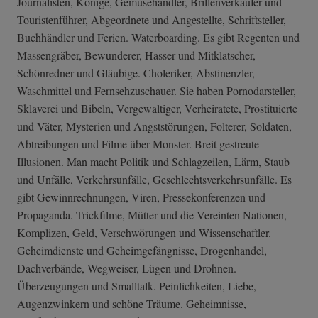
Journalisten, Könige, Gemüsehändler, Brillenverkäufer und
Touristenführer, Abgeordnete und Angestellte, Schriftsteller,
Buchhändler und Ferien. Waterboarding. Es gibt Regenten und
Massengräber, Bewunderer, Hasser und Mitklatscher,
Schönredner und Gläubige. Choleriker, Abstinenzler,
Waschmittel und Fernsehzuschauer. Sie haben Pornodarsteller,
Sklaverei und Bibeln, Vergewaltiger, Verheiratete, Prostituierte
und Väter, Mysterien und Angststörungen, Folterer, Soldaten,
Abtreibungen und Filme über Monster. Breit gestreute
Illusionen. Man macht Politik und Schlagzeilen, Lärm, Staub
und Unfälle, Verkehrsunfälle, Geschlechtsverkehrsunfälle. Es
gibt Gewinnrechnungen, Viren, Pressekonferenzen und
Propaganda. Trickfilme, Mütter und die Vereinten Nationen,
Komplizen, Geld, Verschwörungen und Wissenschaftler.
Geheimdienste und Geheimgefängnisse, Drogenhandel,
Dachverbände, Wegweiser, Lügen und Drohnen.
Überzeugungen und Smalltalk. Peinlichkeiten, Liebe,
Augenzwinkern und schöne Träume. Geheimnisse,