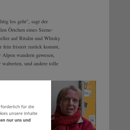
tig los geht", sagt der
llen Örtchen eines Szene-
teller auf Ritalin und Whisky
 fein frisiert zurück kommt,
er Alpen wandern gewesen,
 waberten, und andere tolle
forderlich für die
kies unsere Inhalte
ten nur uns und