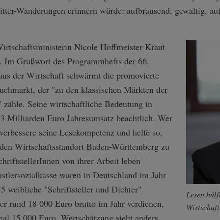
tter-Wanderungen erinnern würde: aufbrausend, gewaltig, aufr
irtschaftsministerin Nicole Hoffmeister-Kraut
. Im Grußwort des Programmhefts der 66.
us der Wirtschaft schwärmt die promovierte
Buchmarkt, der "zu den klassischen Märkten der
" zähle. Seine wirtschaftliche Bedeutung in
3 Milliarden Euro Jahresumsatz beachtlich. Wer
, verbessere seine Lesekompetenz und helfe so,
 den Wirtschaftsstandort Baden-Württemberg zu
hriftstellerInnen von ihrer Arbeit leben
stlersozialkasse waren in Deutschland im Jahr
 weibliche "Schriftsteller und Dichter"
Lesen hülf
er rund 18 000 Euro brutto im Jahr verdienen,
Wirtschaft
mal 15 000 Euro. Wertschätzung sieht anders