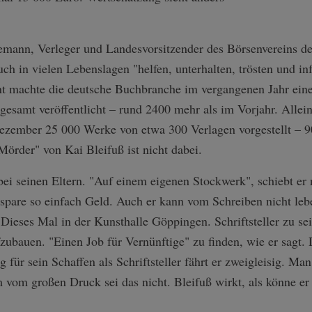
mann, Verleger und Landesvorsitzender des Börsenvereins d
uch in vielen Lebenslagen "helfen, unterhalten, trösten und in
nt machte die deutsche Buchbranche im vergangenen Jahr ein
gesamt veröffentlicht – rund 2400 mehr als im Vorjahr. Allei
Dezember 25 000 Werke von etwa 300 Verlagen vorgestellt – 9
örder" von Kai Bleifuß ist nicht dabei.
i seinen Eltern. "Auf einem eigenen Stockwerk", schiebt er 
 spare so einfach Geld. Auch er kann vom Schreiben nicht leb
ieses Mal in der Kunsthalle Göppingen. Schriftsteller zu sein
fzubauen. "Einen Job für Vernünftige" zu finden, wie er sagt. 
ür sein Schaffen als Schriftsteller fährt er zweigleisig. Man 
vom großen Druck sei das nicht. Bleifuß wirkt, als könne er 