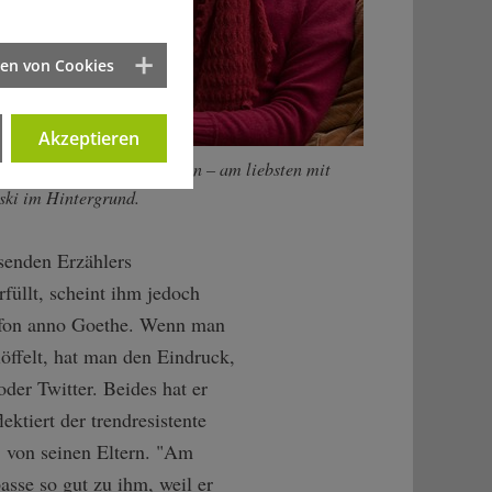
ten von Cookies
Akzeptieren
t Mut, Neues auszuprobieren – am liebsten mit
ski im Hintergrund.
senden Erzählers
rfüllt, scheint ihm jedoch
elefon anno Goethe. Wenn man
öffelt, hat man den Eindruck,
der Twitter. Beides hat er
ektiert der trendresistente
n, von seinen Eltern. "Am
asse so gut zu ihm, weil er