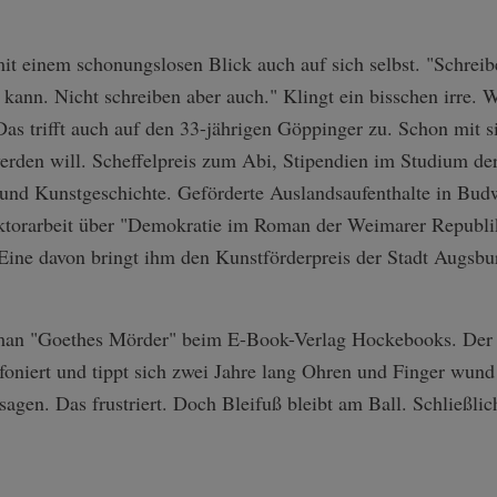
 mit einem schonungslosen Blick auch auf sich selbst. "Schreibe
kann. Nicht schreiben aber auch." Klingt ein bisschen irre.
Das trifft auch auf den 33-jährigen Göppinger zu. Schon mit s
 werden will. Scheffelpreis zum Abi, Stipendien im Studium 
k und Kunstgeschichte. Geförderte Auslandsaufenthalte in Bu
torarbeit über "Demokratie im Roman der Weimarer Republi
Eine davon bringt ihm den Kunstförderpreis der Stadt Augsbur
oman "Goethes Mörder" beim E-Book-Verlag Hockebooks. Der 
foniert und tippt sich zwei Jahre lang Ohren und Finger wund
sagen. Das frustriert. Doch Bleifuß bleibt am Ball. Schließli