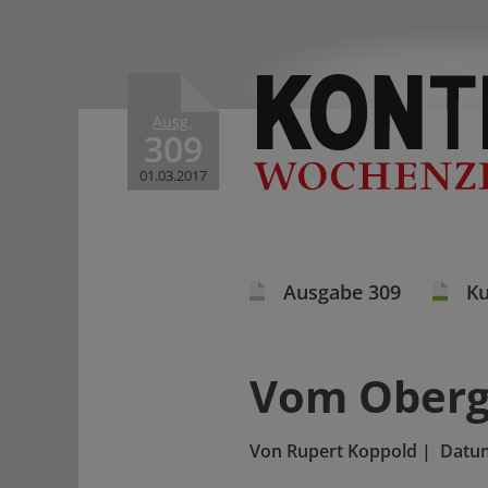
Ausg.
309
01.03.2017
Ausgabe 309
Ku
Vom Oberg
Von
Rupert Koppold
|
Datu