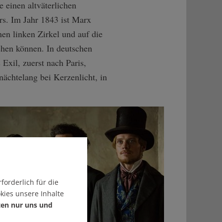
e einen altväterlichen
rs. Im Jahr 1843 ist Marx
nen linken Zirkel und auf die
echen können. In deutschen
Exil, zuerst nach Paris,
nächtelang bei Kerzenlicht, in
forderlich für die
kies unsere Inhalte
ten nur uns und