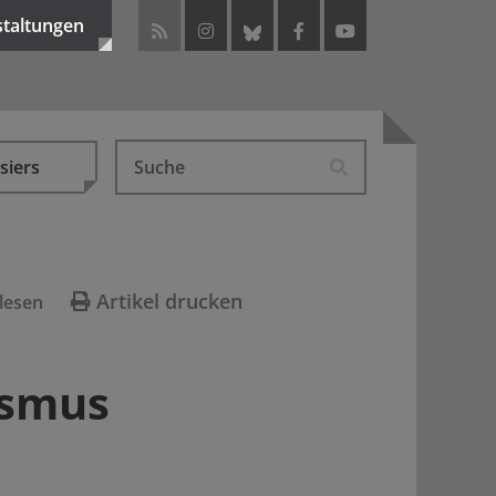
staltungen
siers
Artikel drucken
lesen
ismus