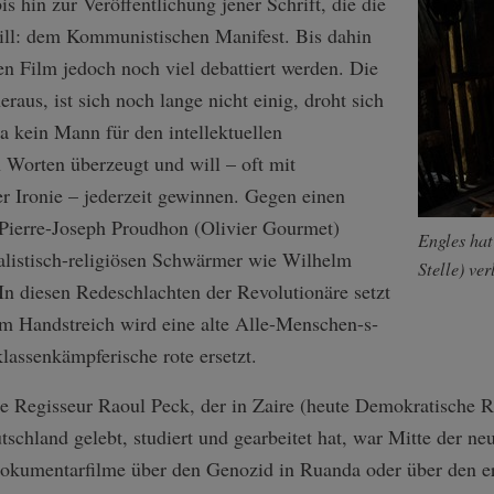
is hin zur Veröffentlichung jener Schrift, die die
ill: dem Kommunistischen Manifest. Bis dahin
n Film jedoch noch viel debattiert werden. Die
eraus, ist sich noch lange nicht einig, droht sich
ja kein Mann für den intellektuellen
 Worten überzeugt und will – oft mit
er Ironie – jederzeit gewinnen. Gegen einen
Pierre-Joseph Proudhon (Olivier Gourmet)
Engles hat
alistisch-religiösen Schwärmer wie Wilhelm
Stelle) ve
In diesen Redeschlachten der Revolutionäre setzt
im Handstreich wird eine alte Alle-Menschen-s­
lassenkämpferische rote ersetzt.
ne Regisseur Raoul Peck, der in Zaire (heute Demokratische 
chland gelebt, studiert und gearbeitet hat, war Mitte der ne
 Dokumentarfilme über den Genozid in Ruanda oder über den e