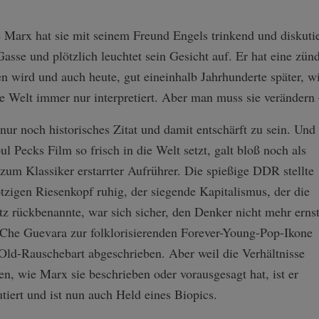
 Marx hat sie mit seinem Freund Engels trinkend und diskuti
 Gasse und plötzlich leuchtet sein Gesicht auf. Er hat eine zün
n wird und auch heute, gut eineinhalb Jahrhunderte später, wi
ie Welt immer nur interpretiert. Aber man muss sie verändern –
nur noch historisches Zitat und damit entschärft zu sein. Und
ul Pecks Film so frisch in die Welt setzt, galt bloß noch als
 zum Klassiker erstarrter Aufrührer. Die spießige DDR stellte
otzigen Riesenkopf ruhig, der siegende Kapitalismus, der die
tz rückbenannte, war sich sicher, den Denker nicht mehr erns
he Guevara zur folklorisierenden Forever-Young-Pop-Ikone
Old-Rauschebart abgeschrieben. Aber weil die Verhältnisse
, wie Marx sie beschrieben oder vorausgesagt hat, ist er
tiert und ist nun auch Held eines Biopics.