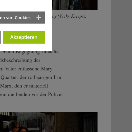
reund Engles und Frau Jenny (Vicky Krieps).
ten von Cookies
éric Batier/Neue Visionen
Akzeptieren
er ersten Begegnung zunächst
ndsbeschreibung der
nem Vater entlassene Mary
Quartier der rothaarigen Irin
Marx, den er materiell
enn die beiden vor der Polizei