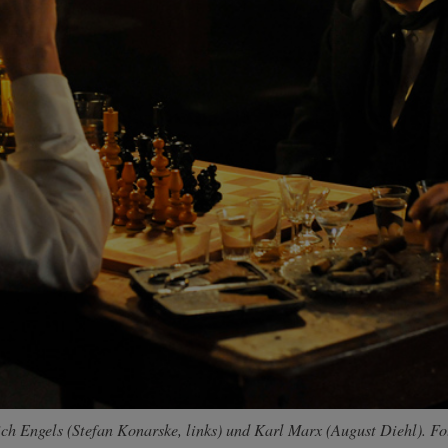
ch Engels (Stefan Konarske, links) und Karl Marx (August Diehl). F