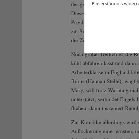
der gern eine Flasche Rotwein
Einverständnis widerr
Dieser Jenny, die aus adlige
Privilegien verzichtet, kommt
zu: Sie spornt ihren Mann an, s
die Zeiten und Umstände eben
Noch größer freilich ist die 
kühl abfahren lässt und dann 
Arbeiterklasse in England lob
Burns (Hannah Stelle), wagt s
Mary, will trotz Warnung nich
unterstützt, verbindet Engels
fliehen, dann inszeniert Raou
Zur Komödie allerdings wird s
Auflockerung einer ernsten, i