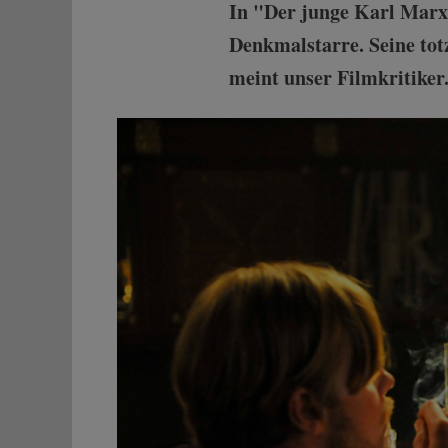
In "Der junge Karl Marx"
Denkmalstarre. Seine tot
meint unser Filmkritiker