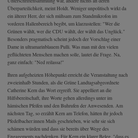
Unterschriftensammlung war, ändere nichts an deren
Überparteilichkeit, meint Holdt. Weniger unpolitisch wirkt da
ein älterer Herr, der sich mühsam zum Standmikrofon im
vorderen Hallenbereich begibt, um klarzustellen: "Wer die
Grünen wählt, wer die CDU wählt, der wählt das Unglück."
Besonders pragmatisch scheint jedoch der Vorschlag einer
Dame in ultramarinblauem Pulli. Was man mit den vielen
geflüchteten Menschen machen solle, lautet die Frage. Na,
ganz einfach: "Ned reilassa!"
Ihren aufgeheizten Höhepunkt erreicht die Veranstaltung nach
zweieinhalb Stunden, als die Grüne Landtagsabgeordnete
Catherine Kern das Wort ergreift. Sie appelliert an die
Hilfsbereitschaft, ihre Worte gehen allerdings unter im
hämischen Pfeifen und den Buhrufen der Anwesenden. Am
nächsten Tag, so erzählt Kern am Telefon, hätten ihr jedoch
Pfedelbacher:innen Mails geschrieben, wie sehr sie sich
schämen würden und dass sie bereits über Wege des
Engagements nachdenken. Für Kern ein klarer Beleg, "dass es