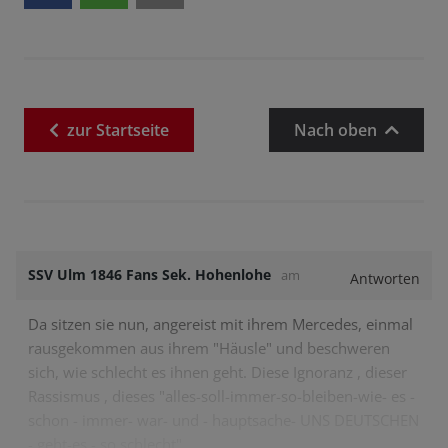
zur
Startseite
Nach oben
SSV Ulm 1846 Fans Sek. Hohenlohe
am
Antworten
Da sitzen sie nun, angereist mit ihrem Mercedes, einmal
rausgekommen aus ihrem "Häusle" und beschweren
sich, wie schlecht es ihnen geht. Diese Ignoranz , dieser
Rassismus , dieses "alles-soll-immer-so-bleiben-wie- es -
schon - immer- war- und - hauptsache- UNS DEUTSCHEN
- geht-es - so schlecht",…