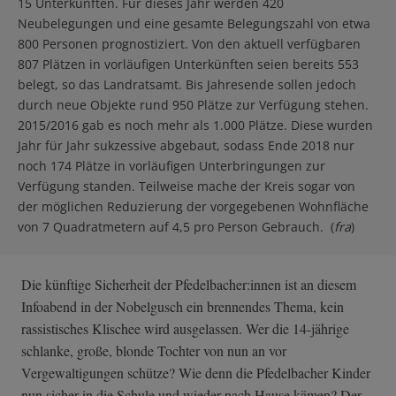
15 Unterkünften. Für dieses Jahr werden 420
Neubelegungen und eine gesamte Belegungszahl von etwa
800 Personen prognostiziert. Von den aktuell verfügbaren
807 Plätzen in vorläufigen Unterkünften seien bereits 553
belegt, so das Landratsamt. Bis Jahresende sollen jedoch
durch neue Objekte rund 950 Plätze zur Verfügung stehen.
2015/2016 gab es noch mehr als 1.000 Plätze. Diese wurden
Jahr für Jahr sukzessive abgebaut, sodass Ende 2018 nur
noch 174 Plätze in vorläufigen Unterbringungen zur
Verfügung standen. Teilweise mache der Kreis sogar von
der möglichen Reduzierung der vorgegebenen Wohnfläche
von 7 Quadratmetern auf 4,5 pro Person Gebrauch. (
fra
)
Die künftige Sicherheit der Pfedelbacher:innen ist an diesem
Infoabend in der Nobelgusch ein brennendes Thema, kein
rassistisches Klischee wird ausgelassen. Wer die 14-jährige
schlanke, große, blonde Tochter von nun an vor
Vergewaltigungen schütze? Wie denn die Pfedelbacher Kinder
nun sicher in die Schule und wieder nach Hause kämen? Der