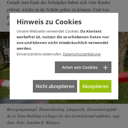
Gerade zum Ende des Schuljahrs haben sich viele Kinder
gefreut, wieder in die Schule gehen zu können. Und was
passiert? Da werden sie teilweise mit vier Klassenarbeiten in
Hinweis zu Cookies
der ersten Woche empfangen.
Unsere Webseite verwendet Cookies.
Da Kontext
werbefrei ist, nutzen die so erhobenen Daten nur
uns und können nicht missbräuchlich verwendet
werden.
Einverständnis widerrufen:
Datenschutzerklärung
Arten von Cookies
Nicht akzeptieren
Akzeptieren
Bewegungsmangel, Homeschooling, Langeweile, Einsamkeitsgefühl –
da ist Team-Building wichtiger als den Lernrückstand aufholen, sagt
Joas. Foto: Joachim E. Röttgers