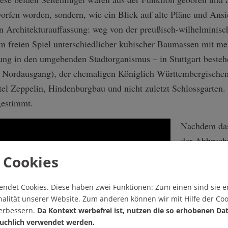
rfen worden, sondern, wie ein Blick auf alte Pläne und Ansich
en Architekturauffassung: weg von der preußisch-wilhelminis
em freien Spiel unterschiedlicher kubischer Baumassen mit me
dung in den umgebenden Stadtorganismus – in Stuttgart beste
 Nordausgang), der ehemaligen Königlich Württembergischen
tel Zeppelin, Hindenburgbau und nicht zuletzt Schlossgarten
 gestimmt.
Nachdem das
der Abbruc
Bahn AG rund
 Cookies
Fassadenläng
wesentliche 
endet Cookies.
Diese haben zwei Funktionen: Zum einen sind sie er
und der Tur
alität unserer Website. Zum anderen können wir mit Hilfe der Coo
verbessern.
Da Kontext werbefrei ist, nutzen die so erhobenen Da
gerissen wur
uchlich verwendet werden.