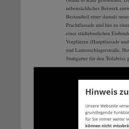
nebensächliches Beiwerk entwo
Bestandteil einer damals neu
Prachtfassade und hin zu ein
einer städtebaulichen Einbin
Vorplätzen (Hauptfassade und
und Lautenschlagerstraße, Ho
Stuttgarter für den Teilabriss
Hinweis zu
Unsere Webseite verw
grundlegende Funktion
für Sie immer weiter 
können nicht missbrä