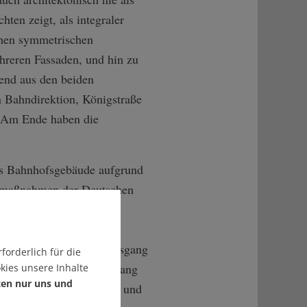
ten zeigt, als integraler
chen symmetrischen
hreren Fassaden, und hin zu
hend aus den beiden
 Bahndirektion, Königstraße
. Am Ende haben die
 Bahnhofsgebäude aufgrund
hmaßnahmen der Deutschen
 die Hälfte seiner
e eingebüßt hat und
Bauteile wie der Nordausgang
forderlich für die
m aus ihrem Zusammenhang
kies unsere Inhalte
ten nur uns und
den – eine Unterfahrung und