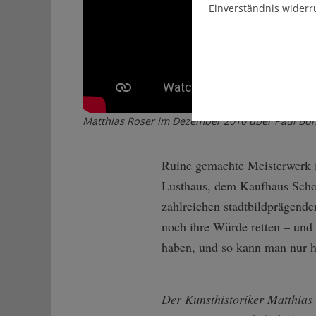
Einverständnis widerr
Matthias Roser im Dezember 2010 über Paul Bon
Ruine gemachte Meisterwerk i
Lusthaus, dem Kaufhaus Scho
zahlreichen stadtbildprägende
noch ihre Würde retten – und 
haben, und so kann man nur ho
Der Kunsthistoriker Matthias 