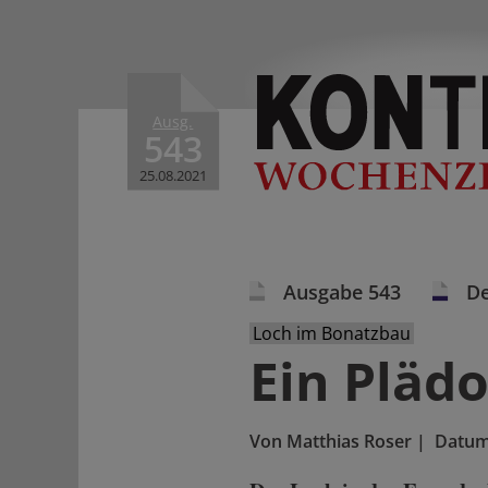
Ausg.
543
25.08.2021
Ausgabe 543
De
Loch im Bonatzbau
Ein Pläd
Von
Matthias Roser
|
Datu