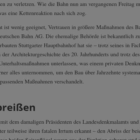
en zu verletzen. Wie die Bahn nun am vergangenen Freitag mit
was eine Kettenreaktion nach sich zog.
ist wenig geeignet, Vertrauen in größere Maßnahmen des Bau
Deutschen Bahn AG. Die ehemalige Behörde ist bekanntlich zu
bauten Stuttgarter Hauptbahnhof hat sie – trotz seines in Fa
n der Architekturgeschichte des 20. Jahrhunderts und trotz de
Unterhaltsmaßnahmen unterlassen, was einem privaten Denkma
rner alles unternommen, um den Bau über Jahrzehnte systema
unpassenden Maßnahmen verschandelt.
breißen
mit dem damaligen Präsidenten des Landesdenkmalamts und m
er teilweise ihren fatalen Irrtum erkannt – den Abriss der bei
e beiden Seitenflügel waren aus der Funktion geboren und au