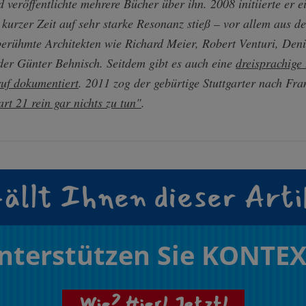
 veröffentlichte mehrere Bücher über ihn. 2008 initiierte er 
 kurzer Zeit auf sehr starke Resonanz stieß – vor allem aus 
berühmte Architekten wie Richard Meier, Robert Venturi, Den
oder Günter Behnisch. Seitdem gibt es auch eine
dreisprachige 
ruf dokumentiert
. 2011 zog der gebürtige Stuttgarter nach Fra
art 21 rein gar nichts zu tun"
.
ällt Ihnen dieser Arti
nterstützen Sie KONTEX
Wie? Hier! Jetzt!