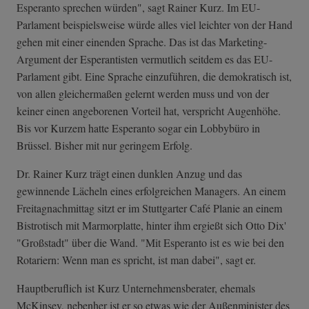
Esperanto sprechen würden", sagt Rainer Kurz. Im EU-
Parlament beispielsweise würde alles viel leichter von der Hand
gehen mit einer einenden Sprache. Das ist das Marketing-
Argument der Esperantisten vermutlich seitdem es das EU-
Parlament gibt. Eine Sprache einzuführen, die demokratisch ist,
von allen gleichermaßen gelernt werden muss und von der
keiner einen angeborenen Vorteil hat, verspricht Augenhöhe.
Bis vor Kurzem hatte Esperanto sogar ein Lobbybüro in
Brüssel. Bisher mit nur geringem Erfolg.
Dr. Rainer Kurz trägt einen dunklen Anzug und das
gewinnende Lächeln eines erfolgreichen Managers. An einem
Freitagnachmittag sitzt er im Stuttgarter Café Planie an einem
Bistrotisch mit Marmorplatte, hinter ihm ergießt sich Otto Dix'
"Großstadt" über die Wand. "Mit Esperanto ist es wie bei den
Rotariern: Wenn man es spricht, ist man dabei", sagt er.
Hauptberuflich ist Kurz Unternehmensberater, ehemals
McKinsey, nebenher ist er so etwas wie der Außenminister des