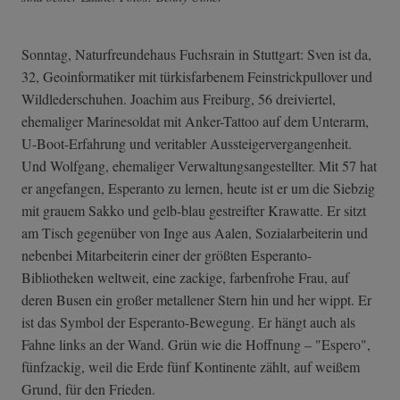
Sonntag, Naturfreundehaus Fuchsrain in Stuttgart: Sven ist da,
32, Geoinformatiker mit türkisfarbenem Feinstrickpullover und
Wildlederschuhen. Joachim aus Freiburg, 56 dreiviertel,
ehemaliger Marinesoldat mit Anker-Tattoo auf dem Unterarm,
U-Boot-Erfahrung und veritabler Aussteigervergangenheit.
Und Wolfgang, ehemaliger Verwaltungsangestellter. Mit 57 hat
er angefangen, Esperanto zu lernen, heute ist er um die Siebzig
mit grauem Sakko und gelb-blau gestreifter Krawatte. Er sitzt
am Tisch gegenüber von Inge aus Aalen, Sozialarbeiterin und
nebenbei Mitarbeiterin einer der größten Esperanto-
Bibliotheken weltweit, eine zackige, farbenfrohe Frau, auf
deren Busen ein großer metallener Stern hin und her wippt. Er
ist das Symbol der Esperanto-Bewegung. Er hängt auch als
Fahne links an der Wand. Grün wie die Hoffnung – "Espero",
fünfzackig, weil die Erde fünf Kontinente zählt, auf weißem
Grund, für den Frieden.