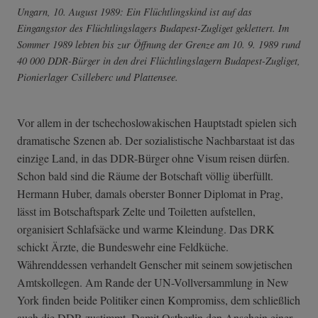
Ungarn, 10. August 1989: Ein Flüchtlingskind ist auf das
Eingangstor des Flüchtlingslagers Budapest-Zugliget geklettert. Im
Sommer 1989 lebten bis zur Öffnung der Grenze am 10. 9. 1989 rund
40 000 DDR-Bürger in den drei Flüchtlingslagern Budapest-Zugliget,
Pionierlager Csilleberc und Plattensee.
Vor allem in der tschechoslowakischen Hauptstadt spielen sich
dramatische Szenen ab. Der sozialistische Nachbarstaat ist das
einzige Land, in das DDR-Bürger ohne Visum reisen dürfen.
Schon bald sind die Räume der Botschaft völlig überfüllt.
Hermann Huber, damals oberster Bonner Diplomat in Prag,
lässt im Botschaftspark Zelte und Toiletten aufstellen,
organisiert Schlafsäcke und warme Kleindung. Das DRK
schickt Ärzte, die Bundeswehr eine Feldküche.
Währenddessen verhandelt Genscher mit seinem sowjetischen
Amtskollegen. Am Rande der UN-Vollversammlung in New
York finden beide Politiker einen Kompromiss, dem schließlich
auch die DDR zustimmt. Damit Ostberlin den Anschein einer