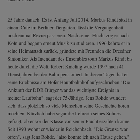
25 Jahre danach: Es ist Anfang Juli 2014, Markus Rindt sitzt in
einem Café im Berliner Tiergarten, lässt die Vergangenheit
noch einmal Revue passieren. Nach seiner Flucht zog er nach
Köln und begann erneut Musik zu studieren. 1996 kehrte er in
seine Heimatstadt zurück, gründete mit Freunden die Dresdner
Sinfoniker. Als Intendant des Ensembles tourt Markus Rindt bis
heute durch die Welt. Robert Knieling wurde 1997 nach 41
Dienstjahren bei der Bahn pensioniert. In diesen Tagen hat er
seine Erlebnisse am Hofer Hauptbahnhof aufgeschrieben "Die
Ankunft der DDR-Bürger war das wichtigste Ereignis in
meiner Laufbahn", sagt der 75-Jährige. Jens Rohde wundert
sich, dass plötzlich so viele Menschen seine Geschichte hören
möchten. Kürzlich habe sogar die Lehrerin seines Sohnes
gefragt, ob er vor der Klasse von seiner Flucht erzählen könne.
Seit 1993 wohnt er wieder in Reichenbach. "Die Grenze war
offen", sagt Jens Rohde, "also konnte ich nach Hause gehen."