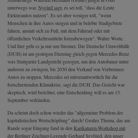
unterwegs war.
Nygård sagt
, es sei toll, "dass die Leute
Elektroautos nutzen". Es sei aber weniger toll, "wenn
Menschen in ihre Autos steigen und in belebte Stadtgebiete
fahren, anstatt sich zu Fuß, mit dem Fahrrad oder mit
öffentlichen Verkehrsmitteln fortzubewegen". Wahre Worte.
Und hier geht es ja nur um Stromer. Die Deutsche Umwelthilfe
(DUH) ist am gestrigen Dienstag gleich gegen Mercedes-Benz
vors Stuttgarter Landgericht gezogen, um den Autobauer unter
anderem zu zwingen, bis 2030 den Verkauf von Verbrenner-
Autos zu stoppen. Mercedes sei mitverantwortlich für die
fortschreitenden Klimakrise, sagt die DUH. Das Gericht war
skeptisch, wird berichtet, eine Entscheidung will es am 13.
September verkünden.
Da scheint doch schon wieder das "allgemeine Problem der
kapitalistischen Wertschöpfung" durch! Großes Thema, das am
Rande sogar Eingang fand in den
Karikaturen-Workshop mit
der Berliner Zeichner-Legende Gerhard Seyfried
, den unser