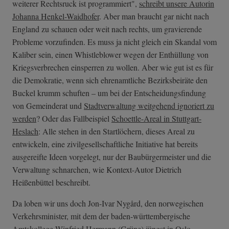
weiterer Rechtsruck ist programmiert",
schreibt unsere Autorin
Johanna Henkel-Waidhofer
. Aber man braucht gar nicht nach
England zu schauen oder weit nach rechts, um gravierende
Probleme vorzufinden. Es muss ja nicht gleich ein Skandal vom
Kaliber sein, einen Whistleblower wegen der Enthüllung von
Kriegsverbrechen einsperren zu wollen. Aber wie gut ist es für
die Demokratie, wenn sich ehrenamtliche Bezirksbeiräte den
Buckel krumm schuften – um bei der Entscheidungsfindung
von Gemeinderat und
Stadtverwaltung weitgehend ignoriert zu
werden
? Oder das Fallbeispiel
Schoettle-Areal in Stuttgart-
Heslach
: Alle stehen in den Startlöchern, dieses Areal zu
entwickeln, eine zivilgesellschaftliche Initiative hat bereits
ausgereifte Ideen vorgelegt, nur der Baubürgermeister und die
Verwaltung schnarchen, wie Kontext-Autor Dietrich
Heißenbüttel beschreibt.
Da loben wir uns doch Jon-Ivar Nygård, den norwegischen
Verkehrsminister, mit dem der baden-württembergische
Amtskollege Winfried Hermann (Grüne) jüngst in Oslo