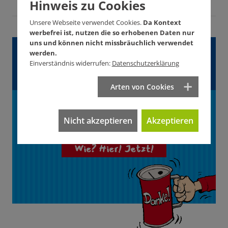
Hinweis zu Cookies
Unsere Webseite verwendet Cookies.
Da Kontext
werbefrei ist, nutzen die so erhobenen Daten nur
uns und können nicht missbräuchlich verwendet
Gefällt Ihnen dieser
werden.
Einverständnis widerrufen:
Datenschutzerklärung
Artikel?
Arten von Cookies
Unterstützen Sie
KONTEXT!
Nicht akzeptieren
Akzeptieren
Wie? Hier! Jetzt!