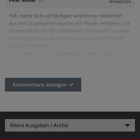
Peter Meisel
am
Antworten
Toll, meine Sicht auf Stuttgart wird immer deutlicher!
Aus dem Stutengarten wurden die Pferde vertrieben, die
Bäume gefällt, ein Fleischfabrikant Tönnies will aus dem
Bahnhofsgebäude ein Hotel machen und ein Puff will
das Ganze regieren?
Das würde ich als die schwäbische Imperia bezeichnen.
Ich…
Kommentare anzeigen
Ältere Ausgaben / Archiv