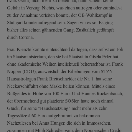
(Max Goldt) nicht mehr zu bieten hat, dann scheint keine
Gefahr in Verzug. Nichts, was einen aufregen oder zumindest
zu der Annahme verleiten könnte, der OB-Wahlkampf in
Stuttgart könnte aufregend sein. Sagen wir es so: Es ging
bisher alles seinen gähnenden Gang. Zusätzlich gedämpft
durch Corona.
Frau Kienzle konnte einleuchtend darlegen, dass selbst ein Job
im Staatsministerium, den sie bei Staatsrätin Gisela Erler hat,
ohne akademische Weihen intellektuell beherrschbar ist. Frank
Nopper (CDU), ausweislich der Erhebungen vom STZN-
Hausastrologen Frank Brettschneider die Nr. 1, hat seine
Neckarschiffahrt ohne Maske heilen können. Mittels eines
Bußgeldes in Höhe von 100 Euro. Und Hannes Rockenbauch,
der überraschend gut platzierte SÖSler, hatte noch einmal
Glück, für seine "Hausbesetzung" nicht mehr als zehn
Tagessätze á 60 Euro aufgebrummt zu bekommen.
Nachzulesen bei
Anna Hunger
, die sich in Immosachen,
zusammen mit
Minh Schredle
, ganz dem Nopperschen Credo