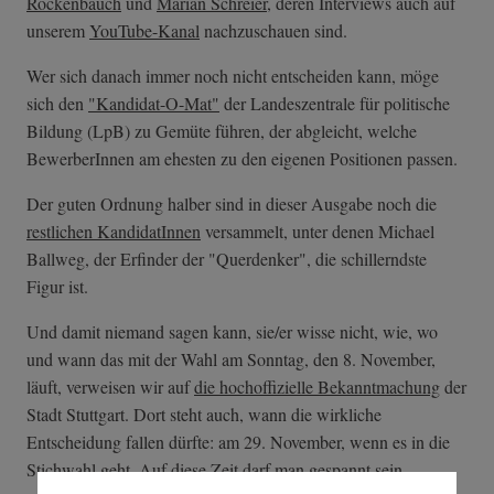
Rockenbauch
und
Marian Schreier
, deren Interviews auch auf
unserem
YouTube-Kanal
nachzuschauen sind.
Wer sich danach immer noch nicht entscheiden kann, möge
sich den
"Kandidat-O-Mat"
der Landeszentrale für politische
Bildung (LpB) zu Gemüte führen, der abgleicht, welche
BewerberInnen am ehesten zu den eigenen Positionen passen.
Der guten Ordnung halber sind in dieser Ausgabe noch die
restlichen KandidatInnen
versammelt, unter denen Michael
Ballweg, der Erfinder der "Querdenker", die schillerndste
Figur ist.
Und damit niemand sagen kann, sie/er wisse nicht, wie, wo
und wann das mit der Wahl am Sonntag, den 8. November,
läuft, verweisen wir auf
die hochoffizielle Bekanntmachung
der
Stadt Stuttgart. Dort steht auch, wann die wirkliche
Entscheidung fallen dürfte: am 29. November, wenn es in die
Stichwahl geht. Auf diese Zeit darf man gespannt sein.