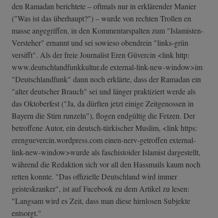
den Ramadan berichtete – oftmals nur in erklärender Manier
("Was ist das überhaupt?") – wurde von rechten Trollen en
masse angegriffen, in den Kommentarspalten zum "Islamisten-
Versteher" ernannt und sei sowieso obendrein "links-grün
versifft". Als der freie Journalist Eren Güvercin <link http:
www.deutschlandfunkkultur.de external-link-new-window>im
"Deutschlandfunk" dann noch erklärte, dass der Ramadan ein
"alter deutscher Brauch" sei und länger praktiziert werde als
das Oktoberfest ("Ja, da dürften jetzt einige Zeitgenossen in
Bayern die Stirn runzeln"), flogen endgültig die Fetzen. Der
betroffene Autor, ein deutsch-türkischer Muslim, <link https:
erenguevercin.wordpress.com einen-nerv-getroffen external-
link-n­ew-window>wurde als faschistoider Islamist dargestellt,
während die Redaktion sich vor all den Hassmails kaum noch
retten konnte. "Das offizielle Deutschland wird immer
geisteskranker", ist auf Facebook zu dem Artikel zu lesen:
"Langsam wird es Zeit, dass man diese hirnlosen Subjekte
entsorgt."