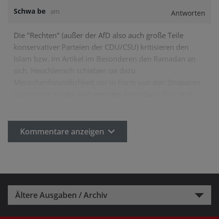
Schwa be
am
Antworten
Die "Rechten" (außer der AfD also auch große Teile
konservativer Parteien der CDU/CSU) kritisieren den
Islam bzw. im Artikel im Besonderen den Ramadan an
sich. Heuchlerisch schieben sie dazu
Menschenfreundlichkeit vor in Form von den Strapazen
islamischer Kinder während des Ramadans. Das ist in…
Kommentare anzeigen
Ältere Ausgaben / Archiv