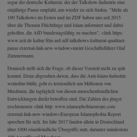
sogar der deutsche Kulturrat, der der Talkshow-Industrie eine
einjährige Pause empfahl, um wieder zu sich finden. "Mehr als
100 Talkshows im Ersten und im ZDF haben uns seit 2015
über die Themen Flüchtlinge und Islam informiert und dabei
geholfen, die AfD bundestagsfähig zu machen", <link https:
www.zeit.de kultur film ard-zdf-talksho­ws-kulturrat-qu­alitaet-
pause external-link-n­ew-window>meint Geschäftsführer Olaf
Zimmermann.
Dennoch stellt sich die Frage, ob dieser Vorstoß nicht zu spät
kommt. Denn abgesehen davon, dass die Anti-Islam-Industrie
weiterhin blüht, geht es letztendlich um Millionen von
Muslimen, die tagtäglich von diesen menschenfeindlichen
Entwicklungen direkt betroffen sind. Die Zahlen des jüngst
erschienenen <link http: www.islamophobiaeurope.com
external-link-n­ew-window>Europ­ean Islamophobia Report
sprechen für sich. Im Jahr 2017 fanden allein in Deutschland
über 1000 islamfeindliche Übergriffe statt, darunter mindestens
100 Angriffe auf Moscheen.