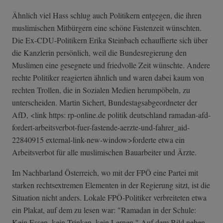
Ähnlich viel Hass schlug auch Politikern entgegen, die ihren
muslimischen Mitbürgern eine schöne Fastenzeit wünschten.
Die Ex-CDU-Politikern Erika Steinbach echauffierte sich über
die Kanzlerin persönlich, weil die Bundesregierung den
Muslimen eine gesegnete und friedvolle Zeit wünschte. Andere
rechte Politiker reagierten ähnlich und waren dabei kaum von
rechten Trollen, die in Sozialen Medien herumpöbeln, zu
unterscheiden. Martin Sichert, Bundestagsabgeordneter der
AfD, <link https: rp-online.de politik deutschland ramadan-afd-
for­dert-arbeitsver­bot-fuer-fasten­de-aerzte-und-f­ahrer_aid-
22840­915 external-link-n­ew-window>forde­rte etwa ein
Arbeitsverbot für alle muslimischen Bauarbeiter und Ärzte.
Im Nachbarland Österreich, wo mit der FPÖ eine Partei mit
starken rechtsextremen Elementen in der Regierung sitzt, ist die
Situation nicht anders. Lokale FPÖ-Politiker verbreiteten etwa
ein Plakat, auf dem zu lesen war: "Ramadan in der Schule:
Kein Essen, kein Trinken, kein Lernen." Auf dem Bild neben