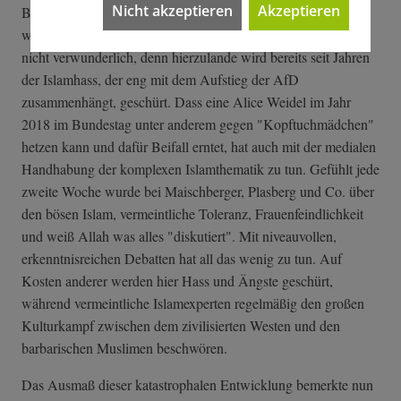
Nicht akzeptieren
Akzeptieren
Bereits nach der Novellierung des österreichischen Gesetzes
wünschten sich deutsche Rechte ähnliche Schritte. Dies ist
nicht verwunderlich, denn hierzulande wird bereits seit Jahren
der Islamhass, der eng mit dem Aufstieg der AfD
zusammenhängt, geschürt. Dass eine Alice Weidel im Jahr
2018 im Bundestag unter anderem gegen "Kopftuchmädchen"
hetzen kann und dafür Beifall erntet, hat auch mit der medialen
Handhabung der komplexen Islamthematik zu tun. Gefühlt jede
zweite Woche wurde bei Maischberger, Plasberg und Co. über
den bösen Islam, vermeintliche Toleranz, Frauenfeindlichkeit
und weiß Allah was alles "diskutiert". Mit niveauvollen,
erkenntnisreichen Debatten hat all das wenig zu tun. Auf
Kosten anderer werden hier Hass und Ängste geschürt,
während vermeintliche Islamexperten regelmäßig den großen
Kulturkampf zwischen dem zivilisierten Westen und den
barbarischen Muslimen beschwören.
Das Ausmaß dieser katastrophalen Entwicklung bemerkte nun