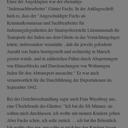
Einer der Angeklagten war der ehemalige
"Judensachbearbeiter" Günter Fuchs. In der Anklageschrift
hieß es, dass der "Angeschuldigte Fuchs als
Kriminalkommissar und Sachbearbeiter für
Judenangelegenheiten der Staatspolizeistelle Litzmannstadt die
Transporte der Juden aus dem Ghetto in das Vernichtungslager
leitete, insbesondere veranlaßte , daß die jeweils geforderte
Anzahl von Juden bereitgestellt und rechtzeitig in Marsch
gesetzt wurde, und in zahlreichen Fällen durch Absperrungen
von Häuserblocks und Durchsuchungen von Wohnungen
Juden für den Abtransport aussuchte." Er war auch
verantwortlich für die Durchführung der Deportationen im
September 1942.
Bei der Gerichtsverhandlung sagte auch Frau Waynberg aus,
eine Überlebende des Ghettos: "Ich bat die SS-Männer, sie
sollten mich durchlassen, ich wollte mit meinen Kindern gehen.
Aber Fuchs schrie, ich solle zurück … ich bat ihn flehentlich.
Ich wollte alles tun, nur sollte er mich bei den Kindern lassen