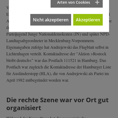
Arten von Cookies
Verantwortlich für das Flugblatt, angebliche Auflage 100.000
Exemplare, zeichnete der Hamburger Rechtsextremist Michael
Nicht akzeptieren
Akzeptieren
Andrejewski, zuvor Sprecher der Hamburger Hochschulgruppe
der Deutschen Volksunion (DVU), Funktionär der NPD-
Parteijugend Junge Nationaldemokraten (JN) und später NPD-
Landtagsabgeordneter in Mecklenburg-Vorpommern.
Eigenangaben zufolge hat Andrejewski das Flugblatt selbst in
Lichtenhagen verteilt. Kontaktadresse der "Aktion >Rostock
bleibt deutsch<" war das Postfach 111521 in Hamburg. Das
Postfach war zugleich die Kontaktadresse der Hamburger Liste
für Ausländerstopp (HLA), die von Andrejewski als Partei im
April 1982 mitbegründet worden war.
Die rechte Szene war vor Ort gut
organisiert