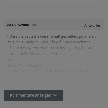
ewald koenig
am
Antworten
» Dass die deutsche Gesellschaft gespalten, polarisiert
ist, gilt als Tatsache und Gefahr für die Demokratie. «
schrieb die FAZ vor zwei Tagen, bezog sich dabei auf
eine aktuelle Allensbacher-Umfrage.
Kurz-Link
https://t1p.de/cq27y
Verwiesen wird noch auf die Allensbach-Umfrage 2021.
Ergebnis:…
Kommentare anzeigen