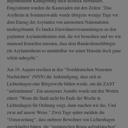
angemeldeten Kundgebung nach Rostock mobilisiert.
Eingestimmt wurden die Kameraden mit den Zeilen: "Das
Asylheim in Sommerswalde wurde übrigens wenige Tage vor
dem Einzug der Asylanten von autonomen Nationalisten
niedergebrannt. Es fanden Einwohnerversammlungen zu den
geplanten Asylantenheimen statt, die wir besuchten und wo wir
staunend feststellen mussten, dass dem Bundesfernsehbürger
ein Asylantenheim so unmittelbar vor seiner Haustür doch ganz
schön nahegeht."
Am 19. August erschien in den "Norddeutschen Neuesten
Nachrichten" (NNN) die Ankündigung, dass sich in
Lichtenhagen eine Bürgerwehr bilden werde, um die ZAST
"aufzuräumen". Ein anonymer Anrufer wurde mit den Worten
zitiert: "Wenn die Stadt nicht bis Ende der Woche in
Lichtenhagen für Ordnung sorgt, dann machen wir das. Und
zwar auf unsere Weise." Zwei Tage später meldete die
"Ostseezeitung", dass mehrere Bewohner von Lichtenhagen
angekündigt hätten, die "rumänischen Roma aufzuklatschen",