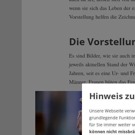
wenn sie sich das Leben der e
Vorstellung helfen die Zeichn
Die Vorstellu
Es sind Bilder, wie sie auch 
jeweils aktuellen Stand der Wi
Jahren, seit es eine Ur- und 
Männer. Frauen hüten das Feue
Hinweis zu
Unsere Webseite verw
grundlegende Funktion
für Sie immer weiter 
können nicht missbrä