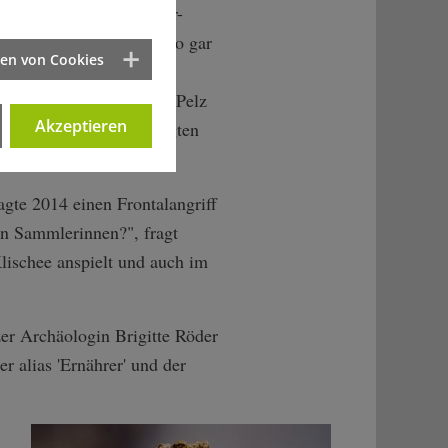
rgument­e-steinzeit-fue­r-
ädchens zu sehen, das so gar
ten von Cookies
sprach: Schwarze glatte
Schulter einen eleganten Pelz
Akzeptieren
 einem um den Hals gelegten
gte 2014 einen Frontalangriff
en Sammlerinnen?", fragt
lischee anspielt und auch im
zer Archäologin Brigitte Röder
r alias 'Ernährer' und der