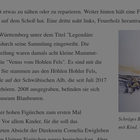
t etwas zu nähen oder zu reparieren. Weiter hinten hält eine 
auf dem Schoß hat. Eine dritte naht links, Feuerholz herantr
ürttemberg unter dem Titel "Legendäre
durch seine Sammlung eingeweiht. Die
bteilung waren damals acht kleine Mammut-
die "Venus vom Hohlen Fels". Es sind mit die
. Sie stammen aus den Höhlen Hohler Fels,
e auf der Schwäbischen Alb, die seit Juli 2017
hören. 2008 ausgegraben, befinden sie sich
Museum Blaubeuren.
er hohen Figürchen zum ersten Mal
Schräges B
. Vor allem Kinder, für die soll das
mit Kind.
ten Absicht der Direktorin Cornelia Ewigleben
den kleinen Figürchen wenig beeindrucken. Aber