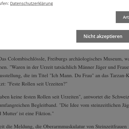
www.faz.net aktuell feuilleton debatten anti-emanzipato­rische-a
ufen:
Datenschutzerklärung
immer-1212565­7 _blank external-link>Rekonstruktion eines M
Ar
nicht dem bisherigen, zotteligen Bild der Eiszeitmenschen ent
Haare, das Gesicht teilweise schwarz bemalt, trug sie um die 
Nicht akzeptieren
und sah den Betrachter interessiert mit großen Augen an. An
Band hing ein Elfenbeinfigürchen.
Das Colombischlössle, Freiburgs archäologisches Museum, wa
hen. "Waren in der Urzeit tatsächlich Männer Jäger und Frau
sstellung, die im Titel "Ich Mann. Du Frau" an das Tarzan-K
tzt: "Feste Rollen seit Urzeiten?"
en keine festen Rollen seit Urzeiten", antwortet die Schwei
mfangreichen Begleitband. "Die Idee vom steinzeitlichen Jäge
Mutter' ist eine Fiktion."
Zeit die Meldung, die Oberarmmuskulatur von Steinzeitfrauen