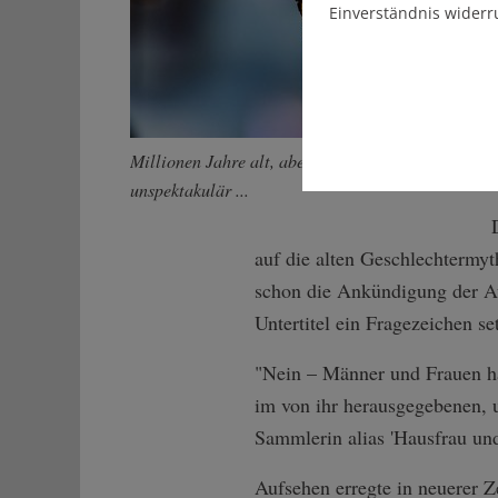
Einverständnis widerr
Millionen Jahre alt, aber irgendwie
unspektakulär ...
auf die alten Geschlechtermyt
schon die Ankündigung der Au
Untertitel ein Fragezeichen se
"Nein – Männer und Frauen hab
im von ihr herausgegebenen, u
Sammlerin alias 'Hausfrau und 
Aufsehen erregte in neuerer 