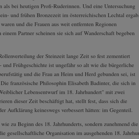
en als bei heutigen Profi-Ruderinnen. Und eine Untersuchung
tein- und frühen Bronzezeit im österreichischen Lechtal ergab
 waren und die Frauen aus weit entfernten Regionen
 einem Partner scheinen sie sich auf Wanderschaft begeben
llenverteilung der Steinzeit lange Zeit so fest zementiert
 und Frühgeschichte ist ungefähr so alt wie die bürgerliche
erufstätig und die Frau an Heim und Herd gebunden sei, ist
. Die französische Philosophin Elisabeth Badinter, die sich in
Weiblicher Lebensentwurf im 18. Jahrhundert" mit zwei
ren dieser Zeit beschäftigt hat, stellt fest, dass sich die
er Aufklärung keineswegs verbessert hätten: im Gegenteil.
, wie zu Beginn des 18. Jahrhunderts, sondern zunehmend die 
e gesellschaftliche Organisation im ausgehenden 18. Jahrhun