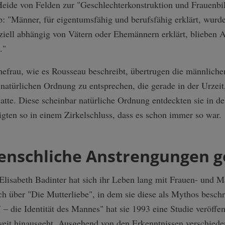
Heide von Felden zur "Geschlechterkonstruktion und Frauenbi
: "Männer, für eigentumsfähig und berufsfähig erklärt, wurd
nziell abhängig von Vätern oder Ehemännern erklärt, blieben 
."
efrau, wie es Rousseau beschreibt, übertrugen die männliche
r natürlichen Ordnung zu entsprechen, die gerade in der Urzeit
hatte. Diese scheinbar natürliche Ordnung entdeckten sie in de
gten so in einem Zirkelschluss, dass es schon immer so war.
enschliche Anstrengungen g
Elisabeth Badinter hat sich ihr Leben lang mit Frauen- und Mä
h über "Die Mutterliebe", in dem sie diese als Mythos beschr
– die Identität des Mannes" hat sie 1993 eine Studie veröffent
eit hinausgeht. Ausgehend von den Erkenntnissen verschiede