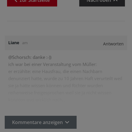
zur
Startseite
Nach oben
Liane
am
Antworten
@Schorsch: danke :-))
ich war bei einer Veranstaltung vom Müller:
er erzählte: eine Hausfrau, die einen Nachbarn
denunziert hatte, wurde zu 10 Jahren Haft verurteilt weil
sie ja hätte wissen können und Richter wurden
reihenweise freigesprochen weil sie ja nicht wissen
konnten was wirklich nach…
Kommentare anzeigen