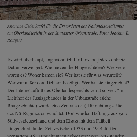
Anonyme Gedenktafel für die Ermordeten des Nationalsozialismus
am Oberlandgericht in der Stuttgarter Urbanstraße. Foto: Joachim E.
Röttgers
Es wird überhaupt, ungewöhnlich für Juristen, jedes konkrete
Datum verweigert: Wie hießen die Hingerichteten? Wie viele
waren es? Woher kamen sie? Wer hat sie für was verurteilt?
Wer war außer den Richtern beteiligt? Wer hat sie hingerichtet?
Der Internetauftritt des Oberlandesgerichts verrät so viel: "Im
Lichthof des Justizgebäudes in der Urbanstraße (siehe
Baugeschichte) wurde eine Zentrale (sic) Hinrichtungsstätte
des NS-Regimes eingerichtet. Dort wurden Häftlinge aus ganz
Südwestdeutschland und dem Elsass mit dem Fallbeil
hingerichtet. In der Zeit zwischen 1933 und 1944 dürften
wenigstens 450 Hinrichtungen erfolgt sein; seit 1942 wurden