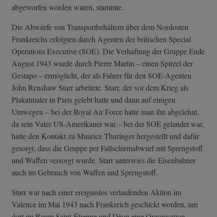
abgeworfen worden waren, stammte.
Die Abwürfe von Transportbehältern über dem Nordosten
Frankreichs erfolgten durch Agenten der britischen Special
Operations Executive (SOE). Die Verhaftung der Gruppe Ende
August 1943 wurde durch Pierre Martin – einen Spitzel der
Gestapo – ermöglicht, der als Fahrer für den SOE-Agenten
John Renshaw Starr arbeitete. Starr, der vor dem Krieg als
Plakatmaler in Paris gelebt hatte und dann auf einigen
Umwegen – bei der Royal Air Force hatte man ihn abgelehnt,
da sein Vater US-Amerikaner war – bei der SOE gelandet war,
hatte den Kontakt zu Maurice Thuringer hergestellt und dafür
gesorgt, dass die Gruppe per Fallschirmabwurf mit Sprengstoff
und Waffen versorgt wurde. Starr unterwies die Eisenbahner
auch im Gebrauch von Waffen und Sprengstoff.
Starr war nach einer ereignislos verlaufenden Aktion im
Valence im Mai 1943 nach Frankreich geschickt worden, um
dort im Raum Saint-Étienne und Dijon eine Organisation