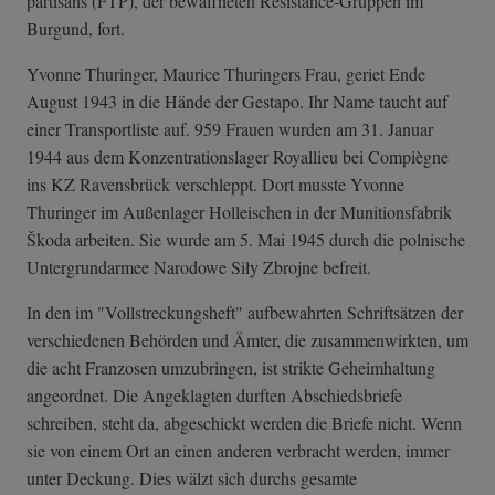
partisans (FTP), der bewaffneten Résistance-Gruppen im
Burgund, fort.
Yvonne Thuringer, Maurice Thuringers Frau, geriet Ende
August 1943 in die Hände der Gestapo. Ihr Name taucht auf
einer Transportliste auf. 959 Frauen wurden am 31. Januar
1944 aus dem Konzentrationslager Royallieu bei Compiègne
ins KZ Ravensbrück verschleppt. Dort musste Yvonne
Thuringer im Außenlager Holleischen in der Munitionsfabrik
Škoda arbeiten. Sie wurde am 5. Mai 1945 durch die polnische
Untergrundarmee Narodowe Siły Zbrojne befreit.
In den im "Vollstreckungsheft" aufbewahrten Schriftsätzen der
verschiedenen Behörden und Ämter, die zusammenwirkten, um
die acht Franzosen umzubringen, ist strikte Geheimhaltung
angeordnet. Die Angeklagten durften Abschiedsbriefe
schreiben, steht da, abgeschickt werden die Briefe nicht. Wenn
sie von einem Ort an einen anderen verbracht werden, immer
unter Deckung. Dies wälzt sich durchs gesamte