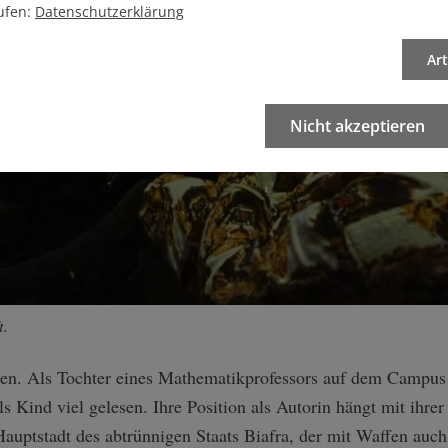
ufen:
Datenschutzerklärung
Ar
Nicht akzeptieren
t.
ben. Als Tochter eines Mathematikprofessors auf dem Campus
ls Kind viel gelesen. Ihre Position als Autorin hängt mit ihr
ptstadt des abtrünnigen Staats Biafra, der mit Waffen auch