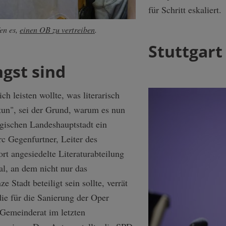
für Schritt eskaliert.
en es,
einen OB zu vertreiben
.
Stuttgart 
gst sind
ch leisten wollte, was literarisch
 tun", sei der Grund, warum es nun
gischen Landeshauptstadt ein
arc Gegenfurtner, Leiter des
rt angesiedelte Literaturabteilung
al, an dem nicht nur das
e Stadt beteiligt sein sollte, verrät
die für die Sanierung der Oper
r Gemeinderat im letzten