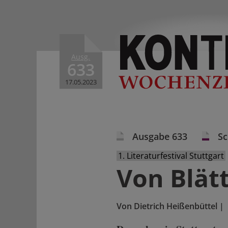
Ausg.
633
17.05.2023
Ausgabe 633
S
1. Literaturfestival Stuttgart
Von Blät
Von
Dietrich Heißenbüttel
|