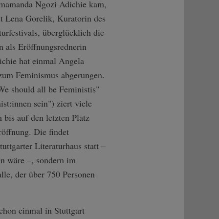
imamanda Ngozi Adichie kam,
lt Lena Gorelik, Kuratorin des
turfestivals, überglücklich die
in als Eröffnungsrednerin
chie hat einmal Angela
 zum Feminismus abgerungen.
We should all be Feministis"
ist:innen sein") ziert viele
 bis auf den letzten Platz
röffnung. Die findet
ttgarter Literaturhaus statt –
en wäre –, sondern im
lle, der über 750 Personen
schon einmal in Stuttgart