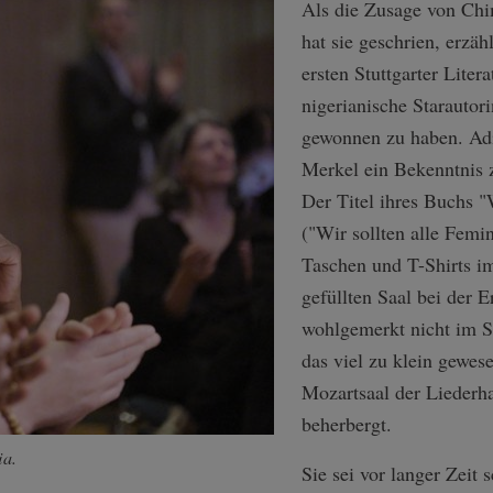
Als die Zusage von Ch
hat sie geschrien, erzäh
ersten Stuttgarter Litera
nigerianische Starautor
gewonnen zu haben. Adi
Merkel ein Bekenntnis
Der Titel ihres Buchs "
("Wir sollten alle Femin
Taschen und T-Shirts im
gefüllten Saal bei der E
wohlgemerkt nicht im Stu
das viel zu klein gewes
Mozartsaal der Liederha
beherbergt.
ia.
Sie sei vor langer Zeit 