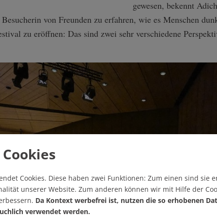
gewesen, bekennt Adichi
ls Besucherin von Freunden zu erfahren, wie es Menschen dunk
festival zu eröffnen: Das sind zwei sehr verschiedene Perspekt
 Cookies
endet Cookies.
Diese haben zwei Funktionen: Zum einen sind sie er
alität unserer Website. Zum anderen können wir mit Hilfe der Coo
verbessern.
Da Kontext werbefrei ist, nutzen die so erhobenen Da
uchlich verwendet werden.