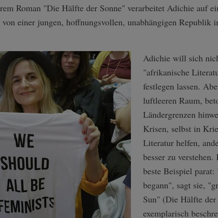
hrem Roman "Die Hälfte der Sonne" verarbeitet Adichie auf e
 von einer jungen, hoffnungsvollen, unabhängigen Republik i
Adichie will sich nic
"afrikanische Literatu
festlegen lassen. Ab
luftleeren Raum, bet
Ländergrenzen hinweg
Krisen, selbst in Kri
Literatur helfen, an
besser zu verstehen. 
beste Beispiel parat:
begann", sagt sie, "g
Sun" (Die Hälfte der
exemplarisch beschrei