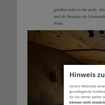
gefallen habe es ihr nicht. A
und als Stargast ein Literatur
Stadt.
Hinweis zu
Unsere Webseite verw
grundlegende Funktion
für Sie immer weiter 
können nicht missbrä