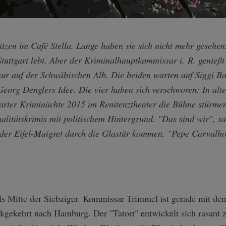
itzen im Café Stella. Lange haben sie sich nicht mehr geseh
tuttgart lebt. Aber der Kriminalhauptkommissar i. R. genießt
nur auf der Schwäbischen Alb. Die beiden warten auf Siggi Ba
eorg Denglers Idee. Die vier haben sich verschworen: In alte
garter Kriminächte 2015 im Renitenztheater die Bühne stürmen 
alitätskrimis mit politischem Hintergrund. "Das sind wir", s
er Eifel-Maigret durch die Glastür kommen, "Pepe Carvalho
s Mitte der Siebziger. Kommissar Trimmel ist gerade mit de
ckgekehrt nach Hamburg. Der "Tatort" entwickelt sich rasant