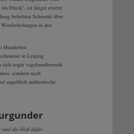
m Dreck", ist längst ersetzt
d Jung beliebten Schwenk über
e Wiederholungen in den
it Hunderten
uchmesse in Leipzig
n sich sogar vagabundierende
mmen, sondern nach
nd angeblich authentische
burgunder
r und die bloß dafür