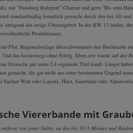
ski, mit "Duisburg Ruhrpott"-Charme und gern "Bis zum Hals i
t wird standardmäßig kenntlich gemacht durch den bei Alt un
e sättigend das ewige Überangebot: In der KW 13 laufen, di
nterschiedliche Produktionen.
Print-Flut. Regionalverlage überschwemmen den Buchmarkt m
 Und das keineswegs ohne Erfolg. Eben erst wurde auf der B
ene Deutsche per anno 2,4 regionale Titel kauft. Längst habe
en gemacht, die gar nicht aus einer bestimmten Gegend sta
in Sachen Watt oder Lausitz, Harz, Sauerland oder Alpenvorla
sche Viererbande mit Grau
f entfernt von jener Stätte, an der bis 1811 Mörder und Räube