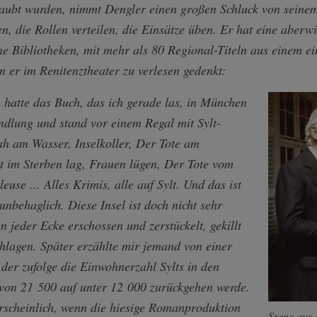
aubt wurden, nimmt Dengler einen großen Schluck von seine
en, die Rollen verteilen, die Einsätze üben. Er hat eine aberwi
he Bibliotheken, mit mehr als 80 Regional-Titeln aus einem e
n er im Renitenztheater zu verlesen gedenkt:
h hatte das Buch, das ich gerade las, in München
ndlung und stand vor einem Regal mit Sylt-
h am Wasser, Inselkoller, Der Tote am
 im Sterben lag, Frauen lügen, Der Tote vom
leuse ... Alles Krimis, alle auf Sylt. Und das ist
nbehaglich. Diese Insel ist doch nicht sehr
 jeder Ecke erschossen und zerstückelt, gekillt
hlagen. Später erzählte mir jemand von einer
 der zufolge die Einwohnerzahl Sylts in den
von 21 500 auf unter 12 000 zurückgehen werde.
rscheinlich, wenn die hiesige Romanproduktion
Szene aus 