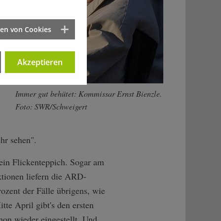
ten von Cookies
Akzeptieren
Immer gut behütet: Kommissar Ernst Bienzle.
Foto: SWR/Schweigert
hr sehen".
ein Flickenteppich. Sogar am
tionen liefern die ARD-
ozent der Fälle übrigens, wie
te April gibt's den ersten
hon wieder eingestellt. Und