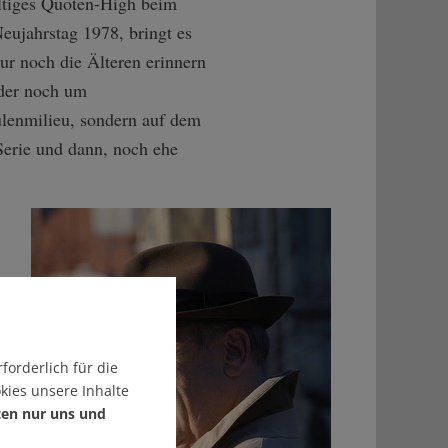
ültiges Quoten-High beim
Neujahrstag 1978, bringt es
ur noch die Älteren erinnern
nder noch um
ulenmilieu, sondern auf dem
 Serie und dann, noch ehe
forderlich für die
kies unsere Inhalte
ten nur uns und