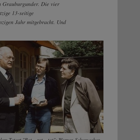
m Grauburgunder. Die vier
tzige 13-seitige
inzigen Jahr mitgebracht. Und
dem Tatort "Rot – rot – tot": Werner, Schumacher,