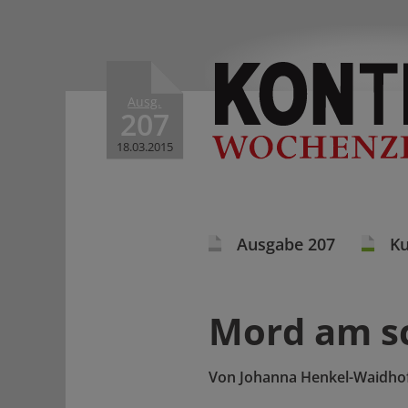
Ausg.
207
18.03.2015
Ausgabe 207
Ku
Mord am sc
Von
Johanna Henkel-Waidho