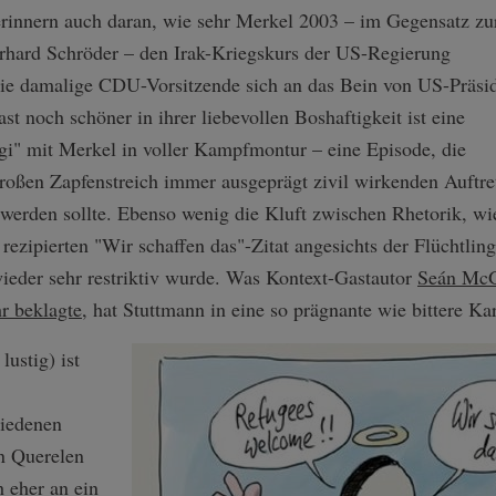
erinnern auch daran, wie sehr Merkel 2003 – im Gegensatz zu
rhard Schröder – den Irak-Kriegskurs der US-Regierung
 die damalige CDU-Vorsitzende sich an das Bein von US-Präsi
 noch schöner in ihrer liebevollen Boshaftigkeit ist eine
gi" mit Merkel in voller Kampfmontur – eine Episode, die
großen Zapfenstreich immer ausgeprägt zivil wirkenden Auftre
werden sollte. Ebenso wenig die Kluft zwischen Rhetorik, wi
rezipierten "Wir schaffen das"-Zitat angesichts der Flüchtlin
 wieder sehr restriktiv wurde. Was Kontext-Gastautor
Seán McG
r beklagte
, hat Stuttmann in eine so prägnante wie bittere Ka
lustig) ist
hiedenen
en Querelen
 eher an ein