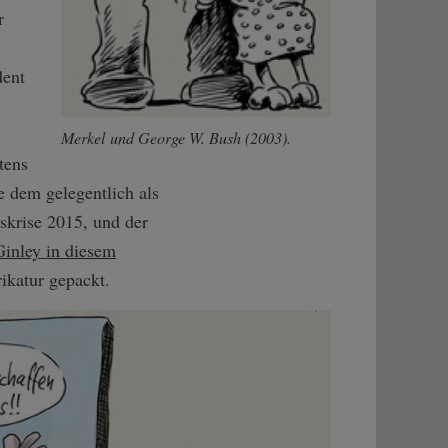
r
dent
Merkel und George W. Bush (2003).
tens
e dem gelegentlich als
gskrise 2015, und der
inley in diesem
rikatur gepackt.