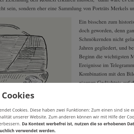
cht sein, sondern eher eine Sammlung von Porträts Merkels un
Ein bisschen zum histori
doch geworden, denn gan
Schmökernden nicht gelas
Jahren gegliedert, und b
Beginn die wichtigsten M
Ereignisse im Telegrammst
Kombination mit den Bil
eigenen Gedächtnis auf d
schnell das eine oder an
 Cookies
partout nicht mit der Tex
in Stuttmanns Archiv au
endet Cookies.
Diese haben zwei Funktionen: Zum einen sind sie er
getilgten Worte nachlese
alität unserer Website. Zum anderen können wir mit Hilfe der Coo
verbessern.
Da Kontext werbefrei ist, nutzen die so erhobenen Da
Person oder Thema wird m
uchlich verwendet werden.