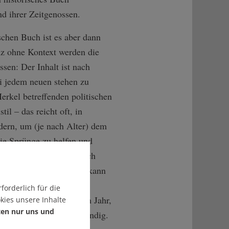
d ihrer Zeitgenossen.
schen Buch ist es aber dann
z ohne Kontext werden die
sen: Der Inhalt ist nach
ei jedem neuen stehen zu
erkel betreffenden politischen
il – das reicht oft, in
dern, um (je nach Alter) dem
ie Sprünge zu helfen und
dere zu ergänzen. Wer sich
tlosigkeit abfinden will, kann
f dessen Homepage
die
forderlich für die
n: Per Suchfunktion nach Jahr,
kies unsere Inhalte
ten nur uns und
an hier sehr schnell fündig.