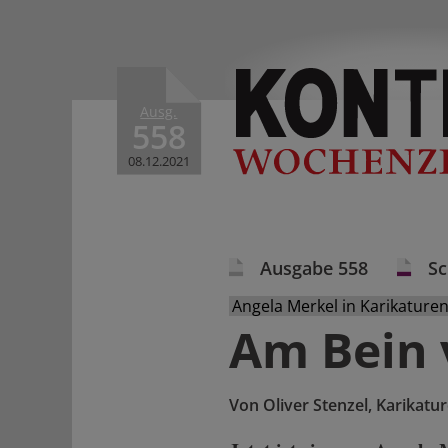
Ausg.
558
08.12.2021
Ausgabe 558
S
Angela Merkel in Karikature
Am Bein 
Von
Oliver Stenzel, Karikatu