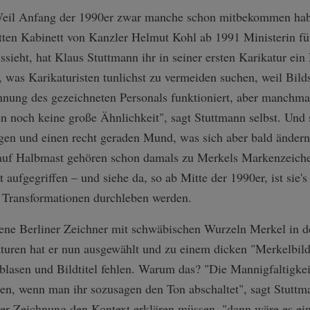
 Weil Anfang der 1990er zwar manche schon mitbekommen hab
tten Kabinett von Kanzler Helmut Kohl ab 1991 Ministerin für
sieht, hat Klaus Stuttmann ihr in seiner ersten Karikatur ei
was Karikaturisten tunlichst zu vermeiden suchen, weil Bildsa
ung des gezeichneten Personals funktioniert, aber manchmal 
n noch keine große Ähnlichkeit", sagt Stuttmann selbst. Und 
Augen und einen recht geraden Mund, was sich aber bald änder
uf Halbmast gehören schon damals zu Merkels Markenzeichen
aufgegriffen ­– und siehe da, so ab Mitte der 1990er, ist sie's
e Transformationen durchleben werden.
ene Berliner Zeichner mit schwäbischen Wurzeln Merkel in 
aturen hat er nun ausgewählt und zu einem dicken "Merkelbild
blasen und Bildtitel fehlen. Warum das? "Die Mannigfaltigk
ten, wenn man ihr sozusagen den Ton abschaltet", sagt Stuttma
eder Zeichnung den Kontext erklären müssen, "dann wäre es ei