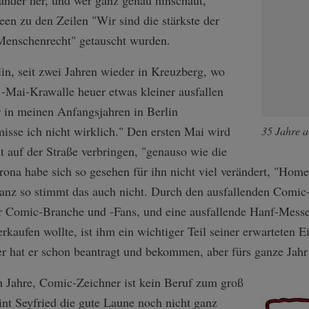
ander her, und wer ganz genau hinschaut,
een zu den Zeilen "Wir sind die stärkste der
Menschenrecht" getauscht wurden.
lin, seit zwei Jahren wieder in Kreuzberg, wo
1.-Mai-Krawalle heuer etwas kleiner ausfallen
r in meinen Anfangsjahren in Berlin
misse ich nicht wirklich." Den ersten Mai wird
35 Jahre a
ht auf der Straße verbringen, "genauso wie die
rona habe sich so gesehen für ihn nicht viel verändert, "Hom
ganz so stimmt das auch nicht. Durch den ausfallenden Comic
r Comic-Branche und -Fans, und eine ausfallende Hanf-Messe 
rkaufen wollte, ist ihm ein wichtiger Teil seiner erwartete
er hat er schon beantragt und bekommen, aber fürs ganze Jah
n Jahre, Comic-Zeichner ist kein Beruf zum groß
nt Seyfried die gute Laune noch nicht ganz