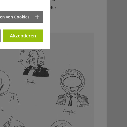
 denen ich begegnet bin, die
geworfen haben wie die
ten von Cookies
n als Anarchisten.
Akzeptieren