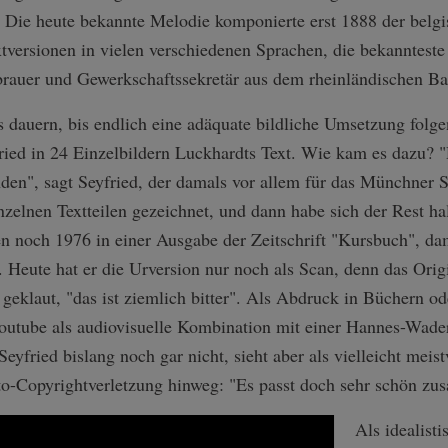
Die heute bekannte Melodie komponierte erst 1888 der belgis
tversionen in vielen verschiedenen Sprachen, die bekannteste
rauer und Gewerkschaftssekretär aus dem rheinländischen B
 dauern, bis endlich eine adäquate bildliche Umsetzung folgen 
ed in 24 Einzelbildern Luckhardts Text. Wie kam es dazu? "D
nden", sagt Seyfried, der damals vor allem für das Münchner S
inzelnen Textteilen gezeichnet, und dann habe sich der Rest ha
en noch 1976 in einer Ausgabe der Zeitschrift "Kursbuch", da
eute hat er die Urversion nur noch als Scan, denn das Orig
geklaut, "das ist ziemlich bitter". Als Abdruck in Büchern od
Youtube als audiovisuelle Kombination mit einer Hannes-Wader
Seyfried bislang noch gar nicht, sieht aber als vielleicht meis
to-Copyrightverletzung hinweg: "Es passt doch sehr schön z
Als idealist