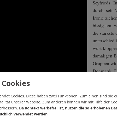
Seyfrieds "In
durch, sein 
Ironie ziehe
bissigsten, 
die stärkste 
unterschiedl
wüst kloppen
damaligen Bl
Gruppen wide
Dogmatik. Da
verspottet", 
 Cookies
genug hatte e
durch die li
endet Cookies.
Diese haben zwei Funktionen: Zum einen sind sie er
dem beeinflu
alität unserer Website. Zum anderen können wir mit Hilfe der Coo
verbessern.
Da Kontext werbefrei ist, nutzen die so erhobenen Da
nenen Gesamtausgabe seiner Werke. Eine Weile sei er bei der
uchlich verwendet werden.
en, Trotzkisten und Maoisten. Lange hielt er es nirgendwo a