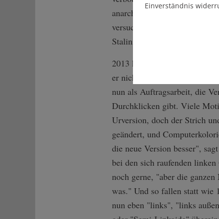
Einverständnis widerr
anarchistischen Gruppe, "die g
versucht haben, das zu leben,
Stalinisten oder die Trotzkis
2013 kam dann die Linken-na
er nicht eine neue Fassung de
nun als Auftragsarbeit, die Ve
Durchklicken gibt. Viele Moti
Urversion, doch der Strich un
geändert, und Computerkolorie
die neue Version besser", sag
bei den sich raufenden linke
noch gerne, "aber die ganzen
was." Und so fallen statt 
nun eben "links", "links außen