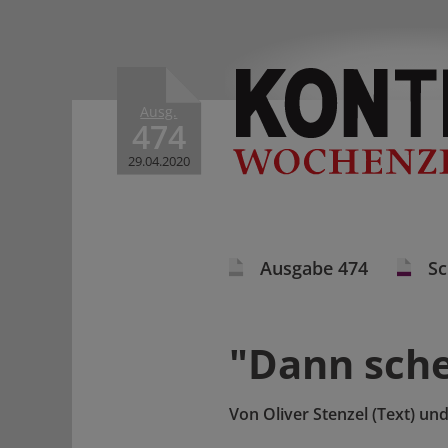
Ausg.
474
29.04.2020
Ausgabe 474
S
"Dann sche
Von
Oliver Stenzel (Text) un