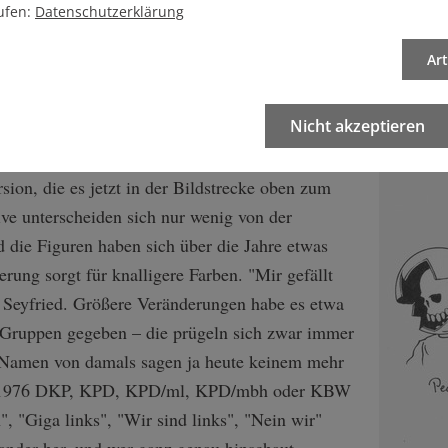
ufen:
Datenschutzerklärung
efielen mir am besten", sagt er, "das waren die ersten Leute,
 was sie predigen. Die nicht einfach nur Parolen hin und her 
Ar
ten oder die DKPler." Noch heute bezeichnet er sich am eheste
Nicht akzeptieren
he Rosa-Luxemburg-Stiftung auf Seyfried zu, ob
r Internationalen machen könnte. So entstand,
rsion, die es jetzt in der Bildstrecke oben zum
ve unterscheiden sich nur wenig von der
d die Figuren haben sich über die Jahre etwas
rung sorgt für knalligere Farben. "Mir gefällt
t Seyfried. Größere Veränderungen habe es etwa
n Gruppen gegeben – die prügeln sich zwar immer
 Namen von damals sagen ja heute keinem mehr
wie 1976 DKP, KPD, KPD/ml, KPD/mbh oder KBW
", "Giga links", "Wir sind links", "Nein wir"