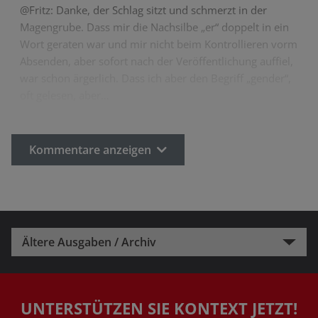
@Fritz: Danke, der Schlag sitzt und schmerzt in der
Magengrube. Dass mir die Nachsilbe „er“ doppelt in ein
Wort geraten war und mir nicht beim Kontrollieren vorm
Absenden, aber sofort nach der Veröffentlichung auffiel,
war schon ärgerlich. Dass ich aber den Begriff „gender“,
oft gelesen, aber…
Kommentare anzeigen
Ältere Ausgaben / Archiv
UNTERSTÜTZEN SIE KONTEXT JETZT!