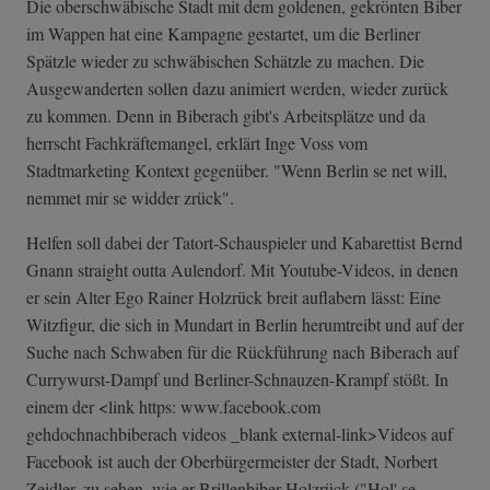
Die oberschwäbische Stadt mit dem goldenen, gekrönten Biber
im Wappen hat eine Kampagne gestartet, um die Berliner
Spätzle wieder zu schwäbischen Schätzle zu machen. Die
Ausgewanderten sollen dazu animiert werden, wieder zurück
zu kommen. Denn in Biberach gibt's Arbeitsplätze und da
herrscht Fachkräftemangel, erklärt Inge Voss vom
Stadtmarketing Kontext gegenüber. "Wenn Berlin se net will,
nemmet mir se widder zrück".
Helfen soll dabei der Tatort-Schauspieler und Kabarettist Bernd
Gnann straight outta Aulendorf. Mit Youtube-Videos, in denen
er sein Alter Ego Rainer Holzrück breit auflabern lässt: Eine
Witzfigur, die sich in Mundart in Berlin herumtreibt und auf der
Suche nach Schwaben für die Rückführung nach Biberach auf
Currywurst-Dampf und Berliner-Schnauzen-Krampf stößt. In
einem der <link https: www.facebook.com
gehdochnachbiberach videos _blank external-link>Videos auf
Facebook ist auch der Oberbürgermeister der Stadt, Norbert
Zeidler, zu sehen, wie er Brillenbiber Holzrück ("Hol' se