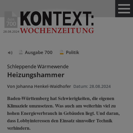
Ausg.
700
28.08.2024
Ausgabe 700
Politik
Text
vorlesen
Schleppende Wärmewende
Heizungshammer
Von
Johanna Henkel-Waidhofer
Datum:
28.08.2024
Baden-Württemberg hat Schwierigkeiten, die eigenen
Klimaziele umzusetzen. Was auch am weiterhin viel zu
hohen Energieverbrauch in Gebäuden liegt. Und daran,
dass Lobbyinteressen den Einsatz sinnvoller Technik
verhindern.