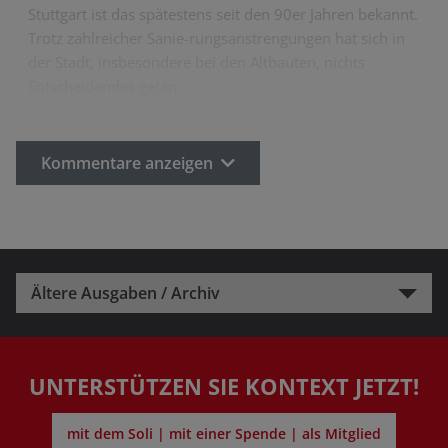
Stuttgart ist das spätestens seit den 90er Jahren bekannt.
Trotz zahlreicher Sanie-rungsanstrengungen hat sich in
der Stadt, insbesondere bei den Altbauten, nichts
Entscheidendes getan.…
Kommentare anzeigen
Ältere Ausgaben / Archiv
UNTERSTÜTZEN SIE KONTEXT JETZT!
mit dem Soli | mit einer Spende | als Mitglied