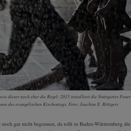
z wie dieser noch eher die Regel: 2015 installiert die Stuttgarter Fe
nen des evangelischen Kirchentags. Foto: Joachim E. Röttgers
 noch gar nicht begonnen, da rollt in Baden-Württemberg die 