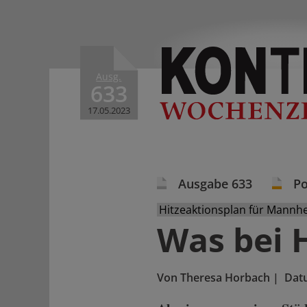
Ausg.
633
17.05.2023
Ausgabe 633
Po
Hitzeaktionsplan für Mannh
Was bei H
Von
Theresa Horbach
|
Dat