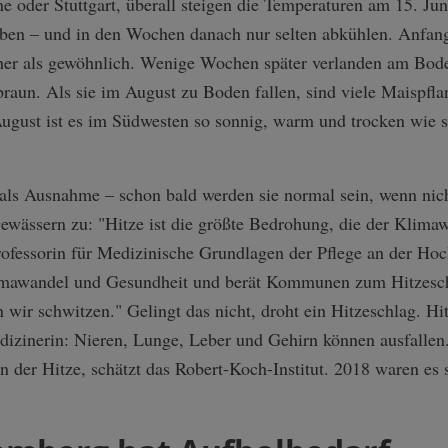
 oder Stuttgart, überall steigen die Temperaturen am 15. Jun
iben – und in den Wochen danach nur selten abkühlen. Anfang J
üher als gewöhnlich. Wenige Wochen später verlanden am Bod
 braun. Als sie im August zu Boden fallen, sind viele Maispfl
ugust ist es im Südwesten so sonnig, warm und trocken wie s
als Ausnahme – schon bald werden sie normal sein, wenn nicht
Gewässern zu: "Hitze ist die größte Bedrohung, die der Klima
ofessorin für Medizinische Grundlagen der Pflege an der Hoc
Klimawandel und Gesundheit und berät Kommunen zum Hitzesc
r schwitzen." Gelingt das nicht, droht ein Hitzeschlag. Hit
Medizinerin: Nieren, Lunge, Leber und Gehirn können ausfallen
der Hitze, schätzt das Robert-Koch-Institut. 2018 waren es 