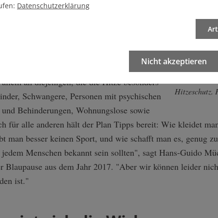
ufen:
Datenschutzerklärung
oss der Gemeinderat einen Hitzeaktionsplan.
 einem ähnlichen Konzept, Freiburg überlegt
Ar
t unter anderem die SPD, dass die Verwaltung
ausch mit der Bevölkerung und mit
Nicht akzeptieren
ung wurden in Mannheim 31 Maßnahmen
Klimaforsche
or allem an diejenigen, die die Hitze besonders
Hitzeschutz. 
 Kinder, Schwangere, Personen mit psychischen
 und Behinderungen, Wohnungslose sowie
ch für alle anderen hält der Plan Tipps bereit: Wie kleidet ma
 man besser keinen Sport, und wie schafft man es, genug zu t
ch jedem Menschen bekannt sein sollten", sagt Hans-Guido 
er Blaupause aus dem Jahr 2017. "Aber wir können leider nic
en ist."