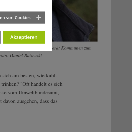
ten von Cookies
Akzeptieren
rin Henny Annette Grewe berät Kommunen zum
Foto: Daniel Butowski
n sich am besten, wie kühlt
rinken? "Oft handelt es sich
Mücke vom Umweltbundesamt,
ht davon ausgehen, dass das