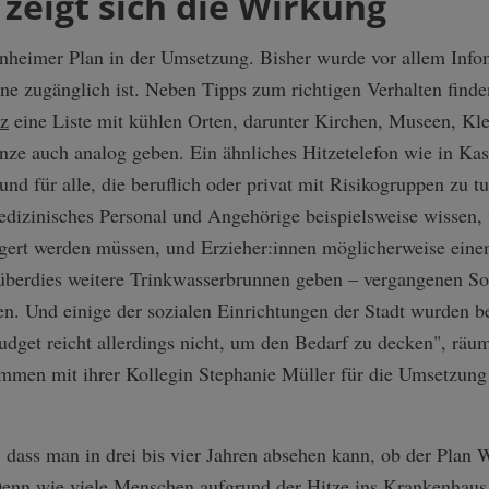
 zeigt sich die Wirkung
nheimer Plan in der Umsetzung. Bisher wurde vor allem Infom
ine zugänglich ist. Neben Tipps zum richtigen Verhalten finde
z
eine Liste mit kühlen Orten, darunter Kirchen, Museen, Kl
nze auch analog geben. Ein ähnliches Hitzetelefon wie in Ka
nd für alle, die beruflich oder privat mit Risikogruppen zu t
dizinisches Personal und Angehörige beispielsweise wissen
agert werden müssen, und Erzieher:innen möglicherweise einen
hr überdies weitere Trinkwasserbrunnen geben – vergangenen S
n. Und einige der sozialen Einrichtungen der Stadt wurden b
Budget reicht allerdings nicht, um den Bedarf zu decken", räu
ammen mit ihrer Kollegin Stephanie Müller für die Umsetzun
dass man in drei bis vier Jahren absehen kann, ob der Plan W
 Denn wie viele Menschen aufgrund der Hitze ins Krankenhaus