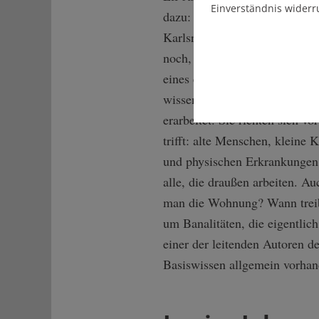
Einverständnis widerr
dazu: Im Oktober 2021 beschl
Karlsruhe arbeitet derzeit an
noch, und in Stuttgart forder
eines erstellen soll. Im Aust
wissenschaftlicher Begleit
erarbeitet. Sie richten sich v
trifft: alte Menschen, kleine
und physischen Erkrankungen
alle, die draußen arbeiten. Au
man die Wohnung? Wann treibt
um Banalitäten, die eigentli
einer der leitenden Autoren d
Basiswissen allgemein vorhand