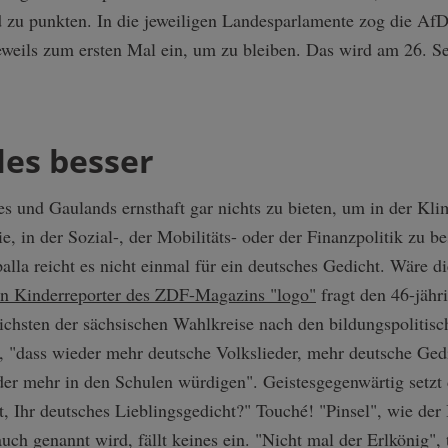
zu punkten. In die jeweiligen Landesparlamente zog die AfD 
jeweils zum ersten Mal ein, um zu bleiben. Das wird am 26. S
les besser
es und Gaulands ernsthaft gar nichts zu bieten, um in der Kli
 in der Sozial-, der Mobilitäts- oder der Finanzpolitik zu b
la reicht es nicht einmal für ein deutsches Gedicht. Wäre die
n Kinderreporter des ZDF-Magazins "logo"
fragt den 46-jähr
ichsten der sächsischen Wahlkreise nach den bildungspolitisc
t, "dass wieder mehr deutsche Volkslieder, mehr deutsche Ged
der mehr in den Schulen würdigen". Geistesgegenwärtig setzt 
ht, Ihr deutsches Lieblingsgedicht?" Touché! "Pinsel", wie der
ch genannt wird, fällt keines ein. "Nicht mal der Erlkönig", t