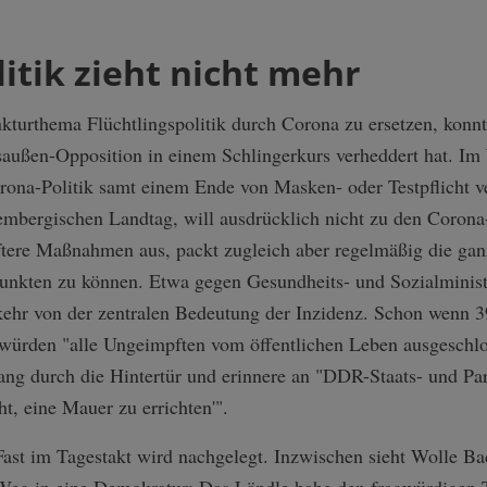
litik zieht nicht mehr
turthema Flüchtlingspolitik durch Corona zu ersetzen, konnt
tsaußen-Opposition in einem Schlingerkurs verheddert hat. 
rona-Politik samt einem Ende von Masken- oder Testpflicht ve
embergischen Landtag, will ausdrücklich nicht zu den Coron
nftere Maßnahmen aus, packt zugleich aber regelmäßig die gan
punkten zu können. Etwa gegen Gesundheits- und Sozialminis
ehr von der zentralen Bedeutung der Inzidenz. Schon wenn 39
, würden "alle Ungeimpften vom öffentlichen Leben ausgeschl
ng durch die Hintertür und erinnere an "DDR-Staats- und Part
t, eine Mauer zu errichten'".
Fast im Tagestakt wird nachgelegt. Inzwischen sieht Wolle 