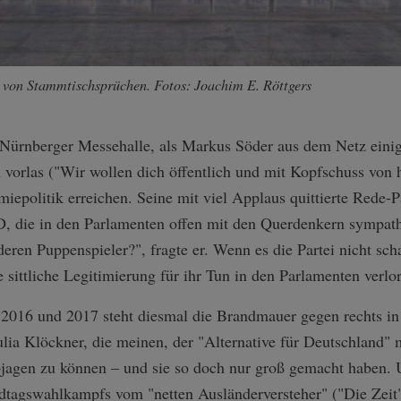
von Stammtischsprüchen. Fotos: Joachim E. Röttgers
 Nürnberger Messehalle, als Markus Söder aus dem Netz einige
rlas ("Wir wollen dich öffentlich und mit Kopfschuss von hi
epolitik erreichen. Seine mit viel Applaus quittierte Rede-Pa
D, die in den Parlamenten offen mit den Querdenkern sympathi
eren Puppenspieler?", fragte er. Wenn es die Partei nicht sch
e sittliche Legitimierung für ihr Tun in den Parlamenten verlo
2016 und 2017 steht diesmal die Brandmauer gegen rechts in 
ia Klöckner, die meinen, der "Alternative für Deutschland" 
bjagen zu können – und sie so doch nur groß gemacht haben. 
tagswahlkampfs vom "netten Ausländerversteher" ("Die Zeit