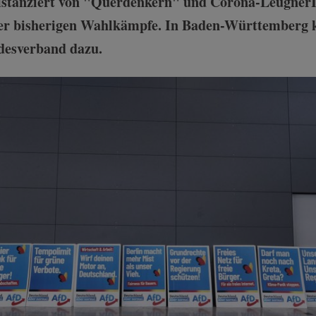
distanziert von "Querdenkern" und Corona-LeugnerIn
hrer bisherigen Wahlkämpfe. In Baden-Württemberg 
desverband dazu.