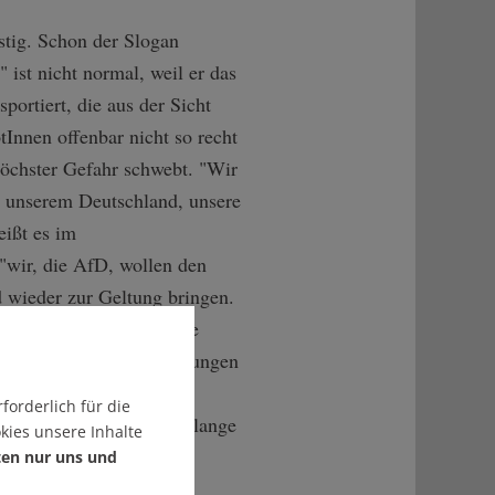
lustig. Schon der Slogan
 ist nicht normal, weil er das
sportiert, die aus der Sicht
tInnen offenbar nicht so recht
höchster Gefahr schwebt. "Wir
n unserem Deutschland, unsere
eißt es im
wir, die AfD, wollen den
 wieder zur Geltung bringen.
hältnismäßigkeit und die
stab für alle Entscheidungen
schwarz-rot-grünen
forderlich für die
nd Wirrungen haben uns lange
kies unsere Inhalte
führt."
ten nur uns und