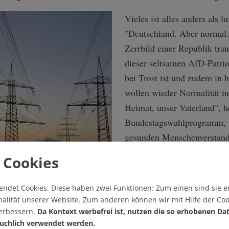
Vieles ist alles anders als 
"Deutschland. Aber normal."
Zerrbild einer Republik tran
dieser seltsamen AfD-Patrio
bei Trost ist und zudem in 
wollen wieder Normalität i
Heimat, unser Vaterland", h
Bundestagswahlprogramm, "
gesunden Menschenverstand
Das Allgemeinwohl, die Ver
 Cookies
Vernunft müssen wieder Maß
in der Politik werden. Die 
endet Cookies.
Diese haben zwei Funktionen: Zum einen sind sie er
Verblendungen, Irrungen u
alität unserer Website. Zum anderen können wir mit Hilfe der Coo
ignorieren.
genug Richtung Abgrund ge
verbessern.
Da Kontext werbefrei ist, nutzen die so erhobenen Da
uchlich verwendet werden.