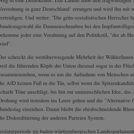
Weg in eine Demokratur: Das Ländle habe den fragwürdigen T
Verordnung in ganz Deutschland‘ errungen und wird ihn mit
verteidigen. Und weiter: "Die grün-sozialistischen Herrscher h
Bundestagswahl die Daumenschrauben bei den Impfunwilligen 
bekomme jeder eine Vorahnung auf den Politikstil, "der ab H
wird".
Der schreckt die weitüberwiegende Mehrheit der WählerInnen
weil die führenden Köpfe der Union diesmal sogar in der Flüch
zusammenstehen, wenn es um die Aufnahme von Menschen aus
die AfD keinen Fuß in die Tür, selbst wenn die Spitzenkandid
scharfe Töne anschlägt, bis hin zur unmenschlichen Idee, das 
Drohung wird trotzdem ins Leere gehen und die "Alternative f
Bundestag einziehen. Damit bleibt die ehrabschneidende Rheto
die Diskreditierung der anderen Parteien System.
gislaturperiode im baden-württembergischen Landesparlament