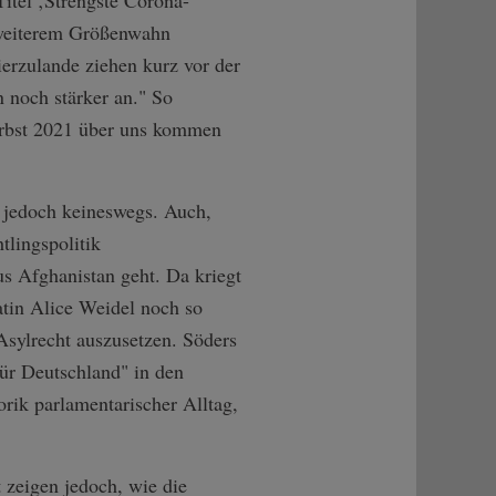
itel ‚Strengste Corona-
 weiterem Größenwahn
ierzulande ziehen kurz vor der
noch stärker an." So
erbst 2021 über uns kommen
 jedoch keineswegs. Auch,
tlingspolitik
 Afghanistan geht. Da kriegt
atin Alice Weidel noch so
Asylrecht auszusetzen. Söders
ür Deutschland" in den
rik parlamentarischer Alltag,
 zeigen jedoch, wie die