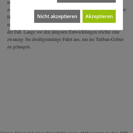
und brutale, nächtliche Razzien verursachten regelmäßig
zahlreiche zivile Opfer in den afghanischen Dörfern. Viele ihrer
Nicht akzeptieren
Akzeptieren
Hinterbliebenen schlossen sich den Taliban in irgendeiner Art
und Weise an. Dies war de facto auch vor den Toren Kabuls
der Fall. Lange vor den jüngsten Entwicklungen reichte eine
zwanzig- bis dreißigminütige Fahrt aus, um ins Taliban-Gebiet
zu gelangen.