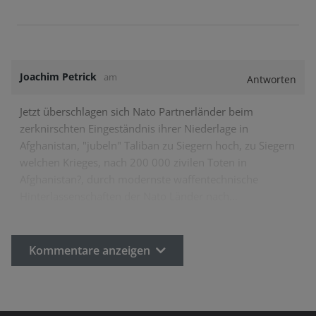
Joachim Petrick
am
Antworten
Jetzt überschlagen sich Nato Partnerländer beim
zerknirschten Eingeständnis ihrer Niederlage in
Afghanistan, "jubeln" Taliban zu Siegern hoch, zu Siegern
welchen Krieges, nach 200 000 zivilen Toten in
Afghanistan?, durch modernste waffentechnische
Hinterlassenschaften der Nato Länder nach…
Kommentare anzeigen