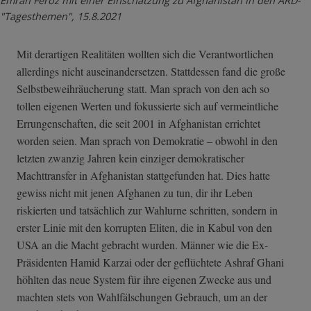
Emran Feroz mit einer Einschätzung zu Afghanistan in den ARD-
"Tagesthemen", 15.8.2021
Mit derartigen Realitäten wollten sich die Verantwortlichen
allerdings nicht auseinandersetzen. Stattdessen fand die große
Selbstbeweihräucherung statt. Man sprach von den ach so
tollen eigenen Werten und fokussierte sich auf vermeintliche
Errungenschaften, die seit 2001 in Afghanistan errichtet
worden seien. Man sprach von Demokratie – obwohl in den
letzten zwanzig Jahren kein einziger demokratischer
Machttransfer in Afghanistan stattgefunden hat. Dies hatte
gewiss nicht mit jenen Afghanen zu tun, dir ihr Leben
riskierten und tatsächlich zur Wahlurne schritten, sondern in
erster Linie mit den korrupten Eliten, die in Kabul von den
USA an die Macht gebracht wurden. Männer wie die Ex-
Präsidenten Hamid Karzai oder der geflüchtete Ashraf Ghani
höhlten das neue System für ihre eigenen Zwecke aus und
machten stets von Wahlfälschungen Gebrauch, um an der