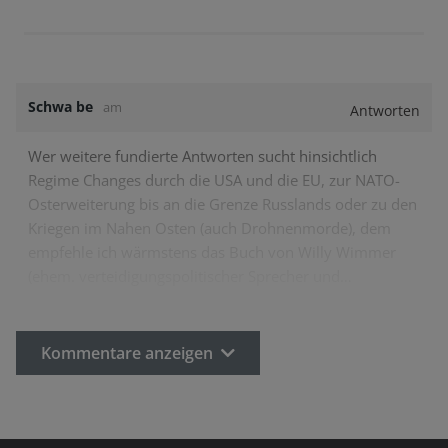
Schwa be
am
Antworten
Wer weitere fundierte Antworten sucht hinsichtlich
Regime Changes durch die USA und die EU, zur NATO-
Osterweiterung bis an die Grenze Russlands oder zu den
Kriegen im Nahen Osten (auch Drohnenmorde), dem
empfehle ich wärmstens das Buch von Willy Wimmer
(ehem. verteidigungspolitischer Sprecher und…
Kommentare anzeigen