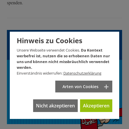
spenden.
Gefällt Ihnen dieser
Hinweis zu Cookies
Artikel?
Unsere Webseite verwendet Cookies.
Da Kontext
werbefrei ist, nutzen die so erhobenen Daten nur
uns und können nicht missbräuchlich verwendet
Unterstützen Sie
werden.
Einverständnis widerrufen:
Datenschutzerklärung
KONTEXT!
Arten von Cookies
Wie? Hier! Jetzt!
Nicht akzeptieren
Akzeptieren