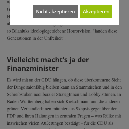
weiter, "doch Nachhaltigkeit bedeutet auch, dass zukünftige
Generationen in den öffentlichen Haushalten der Zukunft
Nicht akzeptieren
Akzeptieren
Handlungsspielräume vorfinden". Wenn Haushalte aber vor
allem durch Zins- und Tilgungslasten bestimmt würden, dann,
so Bilaniuks ideologiegetriebene Horrorvision, "landen diese
Generationen in der Unfreiheit".
Vielleicht macht's ja der
Finanzminister
Es wird mit an der CDU hängen, ob diese überkommene Sicht
der Dinge salonfähig bleiben kann an Stammtischen und in den
Schreibstuben neoliberaler StrategInnen und LobbyistInnen. In
Baden-Württemberg haben sich Kretschmann und die anderen
grünen VerhandlerInnen mitunter aus Skepsis gegenüber der
FDP und ihren Haltungen in zentralen Fragen – was Rülke mit
inzwischen vielen Äußerungen bestätigt – für die CDU als