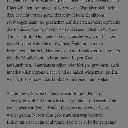
Es gehört nicht zu Winfried Kretschmanns hervorstechendsten
Eigenschaften, besonders tricky zu sein. Was aber nicht heißt,
dass er nicht trotzdem mal das schwäbische Schlitzohr
raushängen kann. So geschehen auf der ersten Pressekonferenz
der Landesregierung im Neustart mit seinem alten CDU-Vize
Thomas Strobl. Dem entlockt das typische Frage-und-Nachf­
rage-Hin-und-He­r eine unerwartete Äußerung zu den
Regelungen der Schuldenbremse in der Landesverfassung: "Es
gibt die Möglichkeit, in bestimmten Lagen Kredite
aufzunehmen, Naturkatastrophen oder Krisensituationen, auch
innerhalb der Corona-Lage. Und da haben wir jetzt zu prüfen,
welche Investitionen das konkret sein können und sollen."
Schon dieser Satz ist bemerkenswert für den Hüter der
schwarzen Null ("An ihr wird nicht gerüttelt"). Kretschmann
wollte aber vor den laufenden Kameras noch einen Schritt
weiter gehen. Neben dem gebetsmühlenartig betonten
Bekenntnis zur Schuldenbremse dachte er auf offener Bühne