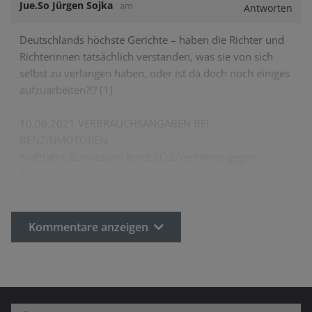
Jue.So Jürgen Sojka
am
Antworten
Deutschlands höchste Gerichte – haben die Richter und
Richterinnen tatsächlich verstanden, was sie von sich
selbst zu verlangen haben, oder ist da doch noch einiges
aufzuarbeiten?!? [1]
10.06.2021 VERBRAUCHSANGABEN BEI
BENZINMOTOREN
Kraftfahrt-Bundesamt leitet CO2-Verfahren gegen
Porsche ein
…
Kommentare anzeigen