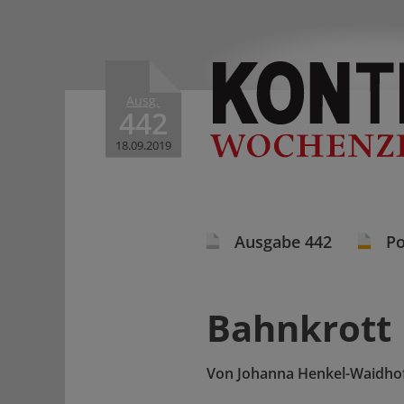
Ausg.
442
18.09.2019
Ausgabe 442
Po
Bahnkrott
Von
Johanna Henkel-Waidho