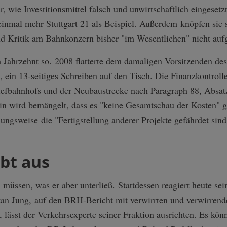
, wie Investitionsmittel falsch und unwirtschaftlich eingeset
einmal mehr Stuttgart 21 als Beispiel. Außerdem knöpfen sie 
d Kritik am Bahnkonzern bisher "im Wesentlichen" nicht auf
 Jahrzehnt so. 2008 flatterte dem damaligen Vorsitzenden de
 ein 13-seitiges Schreiben auf den Tisch. Die Finanzkontrolle
iefbahnhofs und der Neubaustrecke nach Paragraph 88, Absat
n wird bemängelt, dass es "keine Gesamtschau der Kosten" g
ngsweise die "Fertigstellung anderer Projekte gefährdet sind
ibt aus
 müssen, was er aber unterließ. Stattdessen reagiert heute sei
an Jung, auf den BRH-Bericht mit verwirrten und verwirrende
lässt der Verkehrsexperte seiner Fraktion ausrichten. Es könn