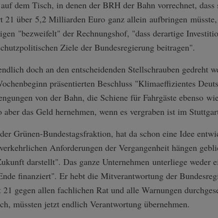
 auf dem Tisch, in denen der BRH der Bahn vorrechnet, dass 
t 21 über 5,2 Milliarden Euro ganz allein aufbringen müsste,
igen "bezweifelt" der Rechnungshof, "dass derartige Investit
chutzpolitischen Ziele der Bundesregierung beitragen".
endlich doch an den entscheidenden Stellschrauben gedreht w
chenbeginn präsentierten Beschluss "Klimaeffizientes Deuts
engungen von der Bahn, die Schiene für Fahrgäste ebenso wie
o aber das Geld hernehmen, wenn es vergraben ist im Stuttga
er Grünen-Bundestagsfraktion, hat da schon eine Idee entwick
 verkehrlichen Anforderungen der Vergangenheit hängen gebli
 Zukunft darstellt". Das ganze Unternehmen unterliege weder
 Ende finanziert". Er hebt die Mitverantwortung der Bundesreg
art 21 gegen allen fachlichen Rat und alle Warnungen durchgese
, müssten jetzt endlich Verantwortung übernehmen.