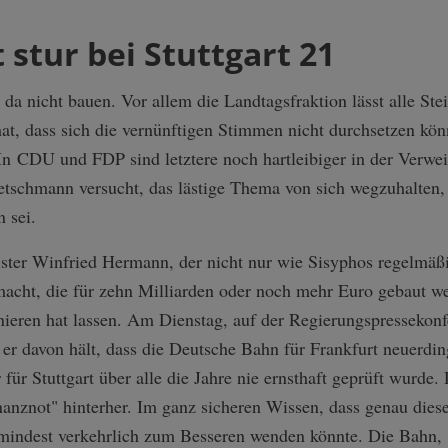
 stur bei Stuttgart 21
a nicht bauen. Vor allem die Landtagsfraktion lässt alle Ste
hat, dass sich die vernünftigen Stimmen nicht durchsetzen kön
In CDU und FDP sind letztere noch hartleibiger in der Verwei
etschmann versucht, das lästige Thema von sich wegzuhalten,
n sei.
ister Winfried Hermann, der nicht nur wie Sisyphos regelmäßi
cht, die für zehn Milliarden oder noch mehr Euro gebaut we
ainieren hat lassen. Am Dienstag, auf der Regierungspressekon
 er davon hält, dass die Deutsche Bahn für Frankfurt neuerdin
r Stuttgart über alle die Jahre nie ernsthaft geprüft wurde. D
inanznot" hinterher. Im ganz sicheren Wissen, dass genau dies
umindest verkehrlich zum Besseren wenden könnte. Die Bahn, 